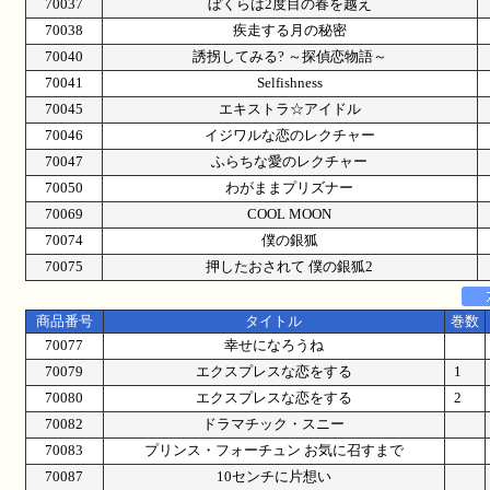
70037
ぼくらは2度目の春を越え
70038
疾走する月の秘密
70040
誘拐してみる? ～探偵恋物語～
70041
Selfishness
70045
エキストラ☆アイドル
70046
イジワルな恋のレクチャー
70047
ふらちな愛のレクチャー
70050
わがままプリズナー
70069
COOL MOON
70074
僕の銀狐
70075
押したおされて 僕の銀狐2
商品番号
タイトル
巻数
70077
幸せになろうね
70079
エクスプレスな恋をする
1
70080
エクスプレスな恋をする
2
70082
ドラマチック・スニー
70083
プリンス・フォーチュン お気に召すまで
70087
10センチに片想い