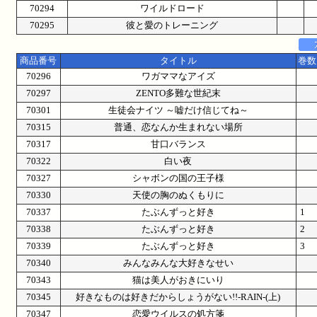
70294
ワイルドロード
70295
彼と愛のトレーニング
商品番号
タイトル
巻数
70296
ワガママなアイズ
70297
ZENTO多難な世紀末
70301
生徒会ナイツ ～嘘だけ信じてね～
70315
普通、恋なんか生まれない場所
70317
甘口バランス
70322
白い夜
70327
シャボンの国の王子様
70330
天使の胸のぬくもりに
70337
たぶんずっと好き
1
70338
たぶんずっと好き
2
70339
たぶんずっと好き
3
70340
みんなみんな大好きなせい
70343
猫は美人がおきにいり
70345
好きなものは好きだからしょうがない!!-RAIN-(上)
70347
恋愛ウイルスの処方箋