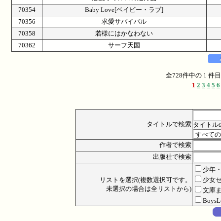
70354
Baby Love[ベイビー・ラブ]
70356
求愛サバイバル
70358
若様にはかなわない
70362
サーフ天国
全728件中の 1 
1
2
3
4
5
6
タイトルで検索
タイトル
作者で検索
出版社で検索
少年
リストを選択(複数選択可です。
少女
未選択の場合は全リストから)
文庫
Boys