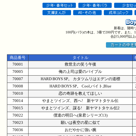
新着は、随時
100円(バラ)の本は、3冊で200円です。また
合計5,000円
商品番号
タイトル
70001
救世主の笑う午後
70005
俺の上司は愛のバイブル
70007
HARD BOYS SP。 カタツムリはエデンの道標
70008
HARD BOYS SP。 Cool,バイト,Blue
70010
恋の奇跡を教えてほしい
70014
やまとツインズ、西へ! 新ヤマトタケル伝
70015
やまとツインズ、謀る! 新ヤマトタケル伝2
70022
僕達の明日へ(泉君シリーズ13)
70023
願いは夜空の星に似て
70036
おだやかに強い腕