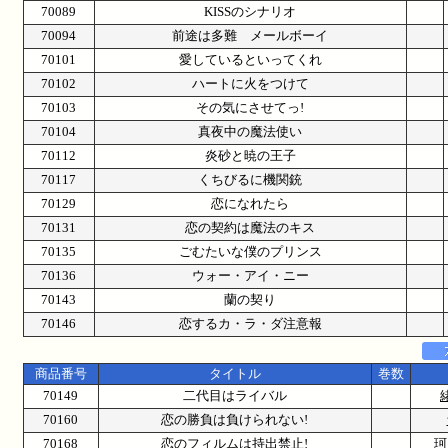
70089
KISSのシナリオ
70094
前途は多難 メールボーイ
70101
愛しているといってくれ
70102
ハートに火をつけて
70103
その気にさせてっ!
70104
真夜中の魔法使い
70112
炎砂と暁の王子
70117
くちびるに機関銃
70129
恋になれたら
70131
恋の契約は魔法のキス
70135
ごむたいな僕のプリンス
70136
ウォー・アイ・ニー
70143
蘭の契り
70146
恋するカ・ラ・ダ注意報
商品番号
タイトル
巻数
70149
二代目はライバル
70160
恋の勝負は負けられない!
70168
恋のフィルムは持出禁止!
珂