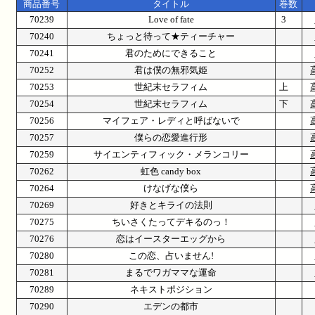
商品番号
タイトル
巻数
70239
Love of fate
3
70240
ちょっと待って★ティーチャー
70241
君のためにできること
70252
君は僕の無邪気姫
70253
世紀末セラフィム
上
70254
世紀末セラフィム
下
70256
マイフェア・レディと呼ばないで
70257
僕らの恋愛進行形
70259
サイエンティフィック・メランコリー
70262
虹色 candy box
70264
けなげな僕ら
70269
好きとキライの法則
70275
ちいさくたってデキるのっ！
70276
恋はイースターエッグから
70280
この恋、占いません!
70281
まるでワガママな運命
70289
ネキストポジション
70290
エデンの都市