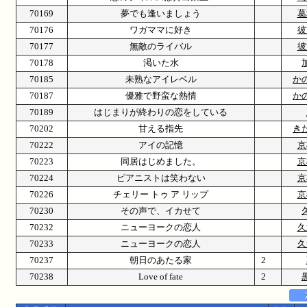
70169
夢でも逢いましょう
葛
70176
ワガママに好き
彼
70177
無敵のライバル
彼
70178
渇いた水
70185
未熟なアイレベル
か
70187
優雅で野蛮な熱情
か
70189
はじまりが終わりの恋をしている
70202
甘える指先
き
70222
アイの記憶
京
70223
同居はじめました。
京
70224
ピアニストは笑わない
京
70226
チェリー トゥ ア リップ
京
70230
その声で、イカせて
70232
ニューヨークの恋人
久
70233
ニューヨークの恋人
久
70237
朝日のあたる家
2
70238
Love of fate
2