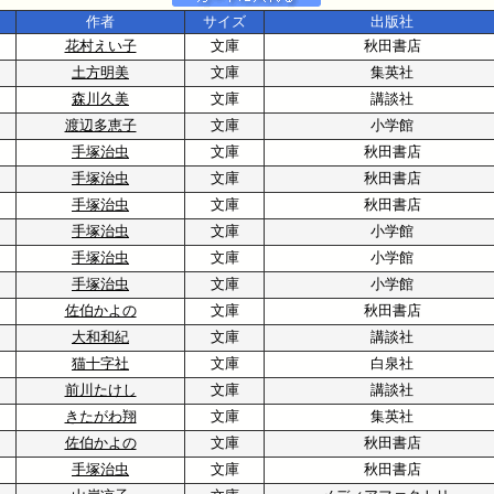
作者
サイズ
出版社
花村えい子
文庫
秋田書店
土方明美
文庫
集英社
森川久美
文庫
講談社
渡辺多恵子
文庫
小学館
手塚治虫
文庫
秋田書店
手塚治虫
文庫
秋田書店
手塚治虫
文庫
秋田書店
手塚治虫
文庫
小学館
手塚治虫
文庫
小学館
手塚治虫
文庫
小学館
佐伯かよの
文庫
秋田書店
大和和紀
文庫
講談社
猫十字社
文庫
白泉社
前川たけし
文庫
講談社
きたがわ翔
文庫
集英社
/
佐伯かよの
文庫
秋田書店
手塚治虫
文庫
秋田書店