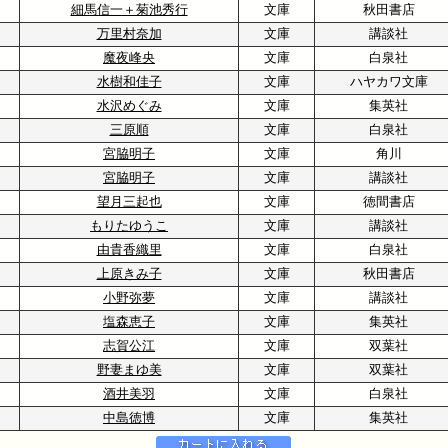
細馬信一＋菊池秀行
文庫
秋田書店
万里村奈加
文庫
講談社
魔夜峰央
文庫
白泉社
水樹和佳子
文庫
ハヤカワ文庫
水沢めぐみ
文庫
集英社
三原順
文庫
白泉社
宮脇明子
文庫
角川
宮脇明子
文庫
講談社
望月三起也
文庫
徳間書店
もりたゆうこ
文庫
講談社
由貴香織里
文庫
白泉社
2
上原きみ子
文庫
秋田書店
小野弥夢
文庫
講談社
塩森恵子
文庫
集英社
志賀公江
文庫
双葉社
野妻まゆ美
文庫
双葉社
酒井美羽
文庫
白泉社
中島徳博
文庫
集英社