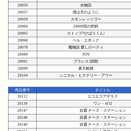
20056
水物語
20057
僕は月のように
20059
カモンレッツゴー
20060
24000回の肘鉄
20065
ストップ!!ひばりくん!
20068
ベル・エポック
20078
魔物語 愛しのベティ
20080
TOY
20081
プラレス3四郎
20098
蒼天航路
20104
シニカル・ヒステリー・アワー
商品番号
タイトル
20112
エコエコアザラク
20139
ワン・ゼロ
20147
自選 ナース・ステーション
20148
自選 ナース・ステーション
20149
自選 ナース・ステーション