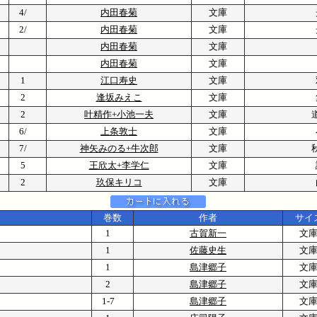
4/
内田春菊
文庫
2/
内田春菊
文庫
内田春菊
文庫
内田春菊
文庫
1
江口寿史
文庫
2
逢坂みえこ
文庫
2
叶精作+小池一夫
文庫
6/
上条敦士
文庫
7/
神矢みのる+牛次郎
文庫
5
王欣太+李学仁
文庫
2
玖保キリコ
文庫
巻数
作者
サイ
1
古賀新一
文
1
佐藤史生
文
1
島津郷子
文
2
島津郷子
文
1-7
島津郷子
文