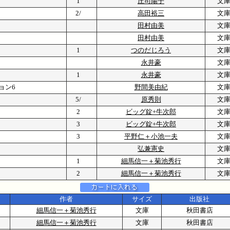
1
庄司陽子
文
2/
高田裕三
文
田村由美
文
田村由美
文
1
つのだじろう
文
永井豪
文
1
永井豪
文
ョン6
野間美由紀
文
5/
原秀則
文
2
ビッグ錠+牛次郎
文
3
ビッグ錠+牛次郎
文
3
平野仁＋小池一夫
文
弘兼憲史
文
1
細馬信一＋菊池秀行
文
2
細馬信一＋菊池秀行
文
作者
サイズ
出版社
細馬信一＋菊池秀行
文庫
秋田書店
細馬信一＋菊池秀行
文庫
秋田書店