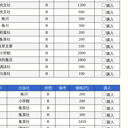
光文社
B
1200
購入
光文社
B
600
購入
角川
B
300
購入
角川
B
300
購入
双葉社
B
200
購入
集英社
B
200
購入
道草文庫
B
100
購入
小学館
B
2000
購入
秋田書店
B
2800
購入
講談社
B
300
購入
白泉社
B
100
購入
ズ
出版社
状態
備考
価格(円)
購入
庫
角川
B
200
購入
庫
小学館
B
200
購入
庫
集英社
B
300
購入
庫
集英社
B
300
購入
庫
集英社
B
2450
購入