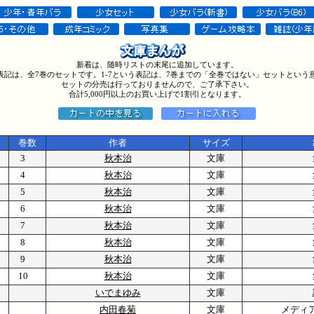
新着は、随時リストの末尾に追加しています。
う表記は、全7巻のセットです。1-7という表記は、7巻までの「全巻ではない」セットという
セットの分売は行っておりませんので、ご了承下さい。
合計5,000円以上のお買い上げで1割引となります。
巻数
作者
サイズ
3
秋本治
文庫
4
秋本治
文庫
5
秋本治
文庫
6
秋本治
文庫
7
秋本治
文庫
8
秋本治
文庫
9
秋本治
文庫
10
秋本治
文庫
いでまゆみ
文庫
内田春菊
文庫
メディ