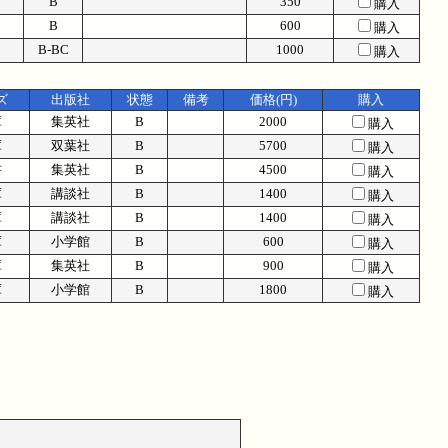
B
350
購入
B
600
購入
B-BC
1000
購入
ズ
出版社
状態
備考
価格(円)
購入
庫
集英社
B
2000
購入
庫
双葉社
B
5700
購入
書
集英社
B
4500
購入
庫
講談社
B
1400
購入
庫
講談社
B
1400
購入
庫
小学館
B
600
購入
庫
集英社
B
900
購入
庫
小学館
B
1800
購入