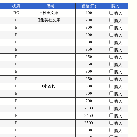
状態
備考
価格(円)
購入
BC
旧秋田文庫
100
購入
B
旧集英社文庫
200
購入
B
300
購入
B
300
購入
B
300
購入
B
350
購入
B
350
購入
B
350
購入
B
300
購入
B
350
購入
B
1水ぬれ
600
購入
B
900
購入
B
700
購入
B
2800
購入
B
2450
購入
B
3500
購入
B
300
購入