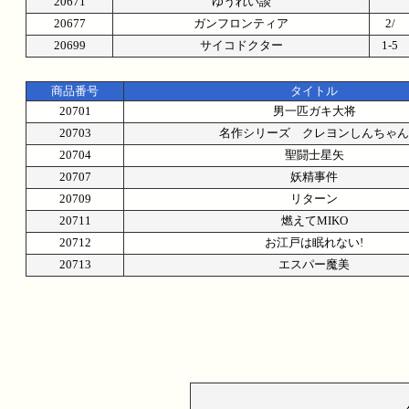
20671
ゆうれい談
20677
ガンフロンティア
2/
20699
サイコドクター
1-
商品番号
タイトル
20701
男一匹ガキ大将
20703
名作シリーズ クレヨンしんちゃん
20704
聖闘士星矢
20707
妖精事件
20709
リターン
20711
燃えてMIKO
20712
お江戸は眠れない!
20713
エスパー魔美