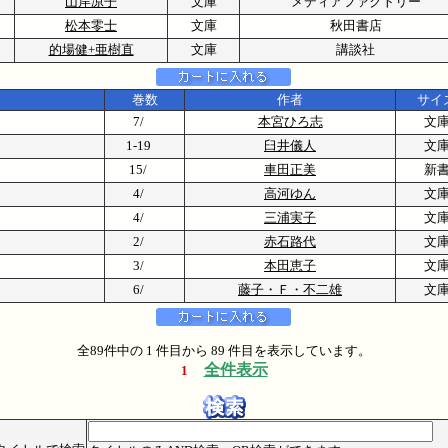
山岸凉子
文庫
メディアファクトリー
松本零士
文庫
秋田書店
5
的場健+亜樹直
文庫
講談社
巻数
作者
サイ
7/
本宮ひろ志
文
1-19
臼井儀人
文
15/
車田正美
新
4/
高河ゆん
文
4/
三浦実子
文
2/
赤石路代
文
3/
本田恵子
文
6/
藤子・Ｆ・不二雄
文
全89件中の 1 件目から 89 件目を表示しています。
全件表示
1