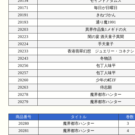
20154
セイントアダムス
20171
毎日が日曜日
20191
きねづかん
20193
通り魔1991
20203
異界作品集1メギドの火
20223
闇の宴 酒天童子異聞
20224
手天童子
20233
香港翡翠幻想 ジュエリー・コネクシ
20243
冬物語
20256
包丁人味平
20257
包丁人味平
20260
少年の町ZF
20263
侍志願
20278
魔界都市ハンター
20279
魔界都市ハンター
商品番号
タイトル
巻数
20280
魔界都市ハンター
3
20281
魔界都市ハンター
4