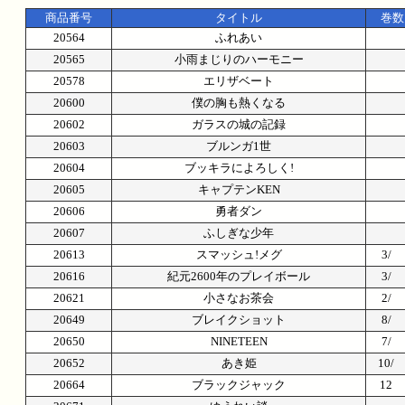
商品番号
タイトル
巻数
20564
ふれあい
20565
小雨まじりのハーモニー
20578
エリザベート
20600
僕の胸も熱くなる
20602
ガラスの城の記録
20603
ブルンガ1世
20604
ブッキラによろしく!
20605
キャプテンKEN
20606
勇者ダン
20607
ふしぎな少年
20613
スマッシュ!メグ
3/
20616
紀元2600年のプレイボール
3/
20621
小さなお茶会
2/
20649
ブレイクショット
8/
20650
NINETEEN
7/
20652
あき姫
10
20664
ブラックジャック
12