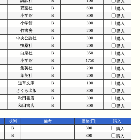
庫
講談社
B
100
購入
庫
双葉社
B
600
購入
庫
小学館
B
300
購入
庫
小学館
B
300
購入
庫
竹書房
B
200
購入
庫
中央公論社
B
300
購入
庫
扶桑社
B
200
購入
庫
白泉社
B
350
購入
庫
小学館
B
1750
購入
庫
集英社
B
200
購入
庫
集英社
B
200
購入
庫
道草文庫
B
100
購入
庫
さくら出版
B
300
購入
庫
秋田書店
B
300
購入
庫
秋田書店
B
300
購入
状態
備考
価格(円)
購入
B
300
購入
B
300
購入