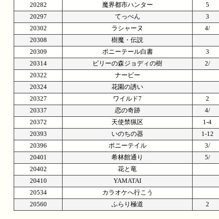
20282
魔界都市ハンター
5
20297
てっぺん
3
20302
ラシャーヌ
4/
20308
樹魔・伝説
20309
ポニーテール白書
3
20314
ビリーの森ジョディの樹
2/
20322
ナービー
20324
花園の誘い
20327
ワイルド7
2
20337
恋の奇跡
4/
20372
天使禁猟区
1-4
20393
いのちの器
1-1
20396
ポニーテイル
3/
20401
希林館通り
5/
20402
花と竜
20410
YAMATAI
20534
カラオケへ行こう
20560
ふらり極道
2