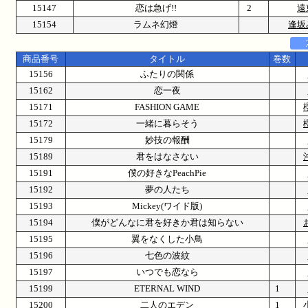
15147
恋は急げ!!
2
遠
15154
ラムネ幻燈
逢坂
商品番号
タイトル
巻数
15156
ふたりの関係
15162
恋一夜
15171
FASHION GAME
15172
一緒に暮らそう
15179
妙技の報酬
15189
君をはなさない
15191
僕の好きなPeachPie
15192
夢の人たち
15193
Mickey(ワイド版)
15194
僕がどんなに君を好きか君は知らない
15195
翼をなくした小鳥
15196
七色の波紋
15197
いつでも恋なら
15199
ETERNAL WIND
1
15200
二人のエデン
1