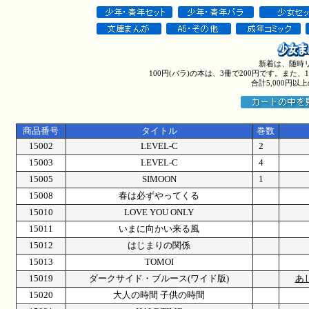
新着は、随時
100円(バラ)の本は、3冊で200円です。また
合計5,000円
商品番号
タイトル
巻数
15002
LEVEL-C
2
15003
LEVEL-C
4
15005
SIMOON
1
15008
春は必ずやってくる
15010
LOVE YOU ONLY
15011
いまに向かい来る風
15012
はじまりの関係
15013
TOMOI
15019
ダークサイド・ブルース(ワイド版)
あ
15020
大人の時間 子供の時間