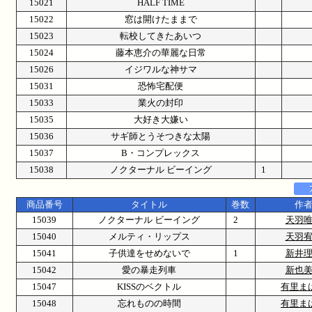
15021
HALF TIME
15022
窓は開けたままで
15023
転校してきたあいつ
15024
藤本恵介の華麗な日常
15026
イジワルな神サマ
15031
恐怖宅配便
15033
業火の封印
15035
大好き大嫌い
15036
サギ師とうそつきな太陽
15037
B・コンプレックス
15038
ノクターナル ビーイング
1
商品番号
タイトル
巻数
作
15039
ノクターナル ビーイング
2
天羽
15040
メルティ・リップス
天羽
15041
子供達をせめないで
1
新井
15042
愛の暴走列車
新也
15047
KISSのベクトル
有里ま
15048
忘れものの時間
有里ま