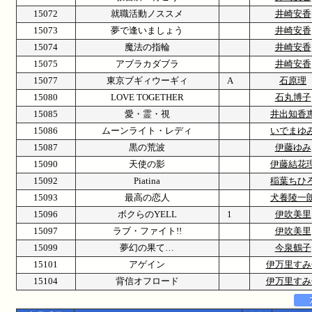
15072
就職活動ノススメ
井崎安香
15073
夢で逢いましょう
井崎安香
15074
魔法の指輪
井崎安香
15075
アブラカダブラ
井崎安香
15077
東京ブギィウーギィ
A
石原理
15080
LOVE TOGETHER
石丸博子
15085
愛・霊・視
井出知香
15086
ムーンライト・レディ
いでまゆ
15087
黒の荒波
伊藤ゆみ
15090
天使の影
伊藤結花
15092
Piatina
稲葉ちひ
15093
最高の恋人
犬養陵一
15096
ボクらのYELL
1
伊吹美里
15097
ラブ・ファイト!!
伊吹美里
15099
夢幻の果て…
今泉鶴子
15101
アゲイン
伊万里すみ
15104
背信オフロード
伊万里すみ