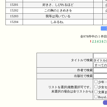
15201
好きさ、しびれるほど
15202
この胸のときめきを
15203
我等は渇いている
15204
しみるね。
全978件中の 1 
1
2
3
4
5
6
7
タイトルで検索
タイトル
作者で検索
出版社で検索
少年
リストを選択(複数選択可です。
少女
未選択の場合は全リストから)
文庫
Boys