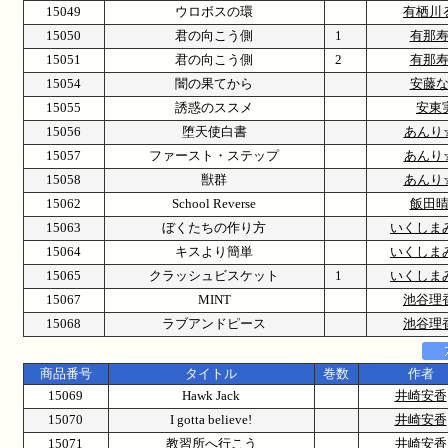
15049
ウロボスの環
有栖川
15050
君の向こう側
1
有那
15051
君の向こう側
2
有那
15054
闇の果てから
安藤
15055
誘惑のススメ
安東
15056
堕天使白書
あんり
15057
ファースト・ステップ
あんり
15058
獣群
あんり
15062
School Reverse
飯田
15063
ぼくたちの作り方
いくしま
15064
キスより簡単
いくしま
15065
クラッシュビスケット
1
いくしま
15067
MINT
池谷理
15068
ラブアンドピース
池谷理
商品番号
タイトル
巻数
作者
15069
Hawk Jack
井崎安香
15070
I gotta believe!
井崎安香
15071
教習所へ行こう
井崎安香