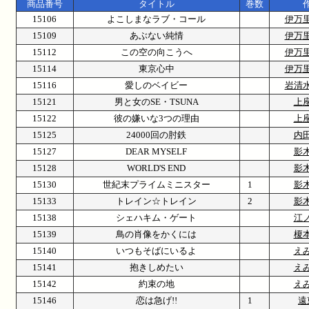
商品番号
タイトル
巻数
15106
よこしまなラブ・コール
伊万
15109
あぶない純情
伊万
15112
この空の向こうへ
伊万
15114
東京心中
伊万
15116
愛しのベイビー
岩清
15121
男と女のSE・TSUNA
上
15122
彼の嫌いな3つの理由
上
15125
24000回の肘鉄
内
15127
DEAR MYSELF
影
15128
WORLD'S END
影
15130
世紀末プライムミニスター
1
影
15133
トレイン☆トレイン
2
影
15138
シェハキム・ゲート
江
15139
鳥の肖像をかくには
榎
15140
いつもそばにいるよ
え
15141
抱きしめたい
え
15142
約束の地
え
15146
恋は急げ!!
1
遠