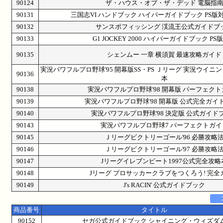
90124
ザ・ハウス・オブ・ザ・デッド 電脳指
90131
三国志VI ハンドブック ハイパーガイドブック PS版
90132
サンスポフィッシング 渓流王公式ガイドブ
90133
G1 JOCKEY 2000 ハイパーガイドブック PS
90135
シェンムー 一章 横須賀 最速攻略ガイド
実況パワフルプロ野球'95 開幕版SS・PS Ｊリーグ 実況ウイニ
90136
本
90138
実況パワフルプロ野球'98 開幕版 パーフェク
90139
実況パワフルプロ野球'98 開幕版 公式完全ガイ
90140
実況パワフルプロ野球'98 決定版 公式ガイド
90143
実況パワフルプロ野球7 パーフェクトガイ
90145
Ｊリーグビクトリーゴール'96 必勝攻略
90146
Ｊリーグビクトリーゴール'97 必勝攻略
90147
Jリーグイレブンビート1997公式完全攻略
90148
Jリーグ プロサッカークラブをつくろう! 完全
90149
J's RACIN' 公式ガイドブック
商品番号
タイトル
90152
セガ公式ガイドブック シャイニング・ウィズダ