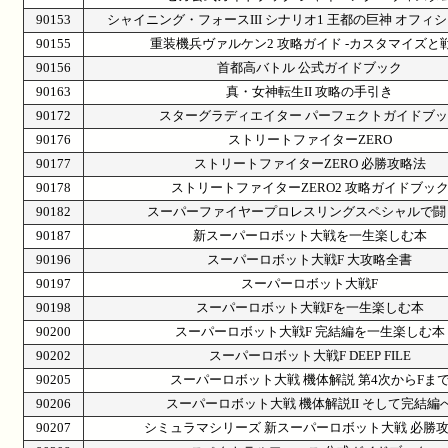
90153
シャイニング・フォースIII シナリオ1 王都の巨神 オフィ
90155
重装機兵ヴァルケン2 攻略ガイド -カスタマイズと戦
90156
首都高バトル 公式ガイドブック
90163
真・女神転生II 攻略の手引き
90172
スターグラディエイター パーフェクトガイドブッ
90176
ストリートファイターZERO
90177
ストリートファイターZERO 必勝攻略法
90178
ストリートファイターZERO2 攻略ガイドブッ
90182
スーパーファイヤープロレスリングスペシャルで闘
90187
新スーパーロボット大戦を一生楽しむ本
90196
スーパーロボット大戦F 大攻略全書
90197
スーパーロボット大戦F
90198
スーパーロボット大戦Fを一生楽しむ本
90200
スーパーロボット大戦F 完結編を一生楽しむ本
90202
スーパーロボット大戦F DEEP FILE
90205
スーパーロボット大戦 機体解説 第4次からFま
90206
スーパーロボット大戦 機体解説II そして完結編
90207
シミュラマシリーズ 新スーパーロボット大戦 必勝