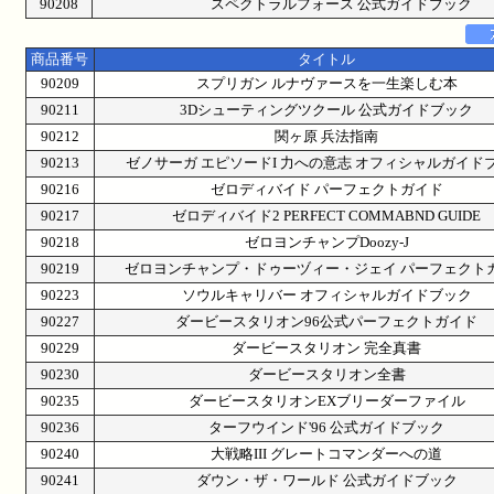
90208
スペクトラルフォース 公式ガイドブック
商品番号
タイトル
90209
スプリガン ルナヴァースを一生楽しむ本
90211
3Dシューティングツクール 公式ガイドブック
90212
関ヶ原 兵法指南
90213
ゼノサーガ エピソードI 力への意志 オフィシャルガイド
90216
ゼロディバイド パーフェクトガイド
90217
ゼロディバイド2 PERFECT COMMABND GUIDE
90218
ゼロヨンチャンプDoozy-J
90219
ゼロヨンチャンプ・ドゥーヅィー・ジェイ パーフェクト
90223
ソウルキャリバー オフィシャルガイドブック
90227
ダービースタリオン96公式パーフェクトガイド
90229
ダービースタリオン 完全真書
90230
ダービースタリオン全書
90235
ダービースタリオンEXブリーダーファイル
90236
ターフウインド'96 公式ガイドブック
90240
大戦略III グレートコマンダーへの道
90241
ダウン・ザ・ワールド 公式ガイドブック