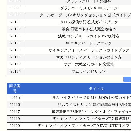
90093
クラシックロードII究極本
90095
グランツーリスモ2 X100ステージ
90098
クールボーダーズ2 キリングセッション 公式ガイド
90100
クロス探偵物語 公式ガイドブック
90102
激突!四駆バトル公式完全攻略本
90103
決戦 コンプリートガイド PS2版対応
90107
XI エキスパートテクニック
90108
サイキックフォース パーフェクトガイドブック
90110
サガフロンティア リージョンの歩き方
90112
サクラ大戦公式ガイド 恋愛篇
90114
サムライスピリッツ
商品番
タイトル
号
90115
サムライスピリッツ 斬紅郎無双剣 公式ガイド
90116
サムライスピリッツ 斬紅郎無双剣 剣術指
90117
最強攻略!![PS版]ザ・キング・オブ・ファイター
90119
ザ・キング・オブ・ファイターズ'97 最終攻略
90120
ザ・キング・オブ・ファイターズ'99 EVOLUTION オ