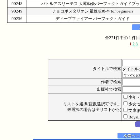
90248
バトルアスリーテス 大運動会パーフェクトガイドブッ
90249
チョコボスタリオン 最速攻略本 for beginners
90256
ディープファイアー パーフェクトガイド
全271件中の 1 
1
2
3
タイトルで検索
タイトル
作者で検索
出版社で検索
少年
リストを選択(複数選択可です。
少女
未選択の場合は全リストから)
文庫
Boys