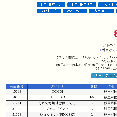
以下の
5
1
番目から
7/という表記は、全7巻のセットです。1-7
セットの分売は行
100円のバラの本は、3冊で200円です。また、
合計5,000円
商品番号
タイトル
巻数
作者
15013
TOMOI
秋里和
50030
THE B.B.B.
10/
秋里和
51711
それでも地球は回ってる.
5/
秋里和
51907
プチエゴイスト
7/
秋里和
51908
ショッキングPINK-SKY
9/
秋里和