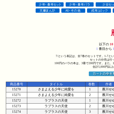
以下の
10
1
番目から
7/という表記は、全7巻のセットです。1-7
セットの分売は行
100円のバラの本は、3冊で200円です。また、
合計5,000円
商品番号
タイトル
巻数
作者
15270
さまよえる少年に純愛を
1
雁川せ
15271
さまよえる少年に純愛を
2
雁川せ
15272
ラプラスの天使
1
雁川せ
15273
ラプラスの天使
2
雁川せ
15274
ラプラスの天使
3
雁川せ