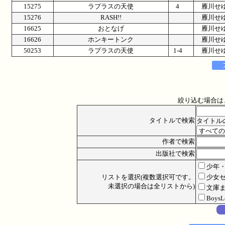
15275
ラプラスの天使
4
雁川せ
15276
RASH!!
雁川せ
16625
おとなげ
雁川せ
16626
ホンキートンク
雁川せ
50253
ラプラスの天使
1-4
雁川せ
絞り込む場合は
タイトルで検索
タイトル
作者で検索
出版社で検索
少年
リストを選択(複数選択可です。
少女
未選択の場合は全リストから)
文庫
Boys