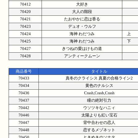
70412
大好き
70420
大人の階段
70421
たおやかに恋は香る
70423
デュオ・ウルフ
70424
海神 わだつみ
上
70425
海神 わだつみ
下
70427
きつねの愛はけもの道
70428
アンティークムーン
商品番号
タイトル
70433
真冬のクライシス 真夏の合格ライン2
70434
黄色のナルシス
70436
Crash,Crash,Crash
70437
瞳の絶対引力
70442
ウソツキなハニィ
70446
太陽よりも紅い宝石
70447
背中合わせの恋人
70448
恋するメゾネット
70450
ときめきのソナタ