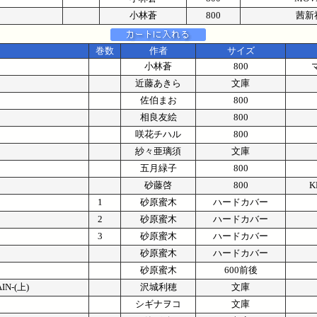
小林蒼
800
茜新
巻数
作者
サイズ
小林蒼
800
近藤あきら
文庫
佐伯まお
800
相良友絵
800
咲花チハル
800
紗々亜璃須
文庫
五月緑子
800
砂藤啓
800
1
砂原蜜木
ハードカバー
2
砂原蜜木
ハードカバー
3
砂原蜜木
ハードカバー
砂原蜜木
ハードカバー
砂原蜜木
600前後
-(上)
沢城利穂
文庫
シギナヲコ
文庫