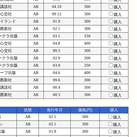
講談社
AB
04.10
300
購入
心交社
AB
99.12
300
購入
イランド
AB
01.9
300
購入
茜新社
AB
02.1
300
購入
ークラ出版
AB
03.1
350
購入
心交社
AB
04.8
400
購入
心交社
AB
99.5
300
購入
ークラ出版
AB
02.9
300
購入
ークラ出版
AB
03.9
350
購入
ーフ出版
AB
04.6
400
購入
茜新社
AB
99.6
300
購入
講談社
AB
00.4
300
購入
茜新社
AB
00.5
300
購入
状態
発行年月
価格(円)
購入
店
AB
02.1
300
購入
ン
AB
02.1
300
購入
出版
AB
01.8
300
購入