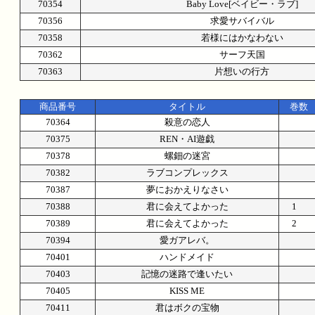
70354
Baby Love[ベイビー・ラブ]
70356
求愛サバイバル
70358
若様にはかなわない
70362
サーフ天国
70363
片想いの行方
商品番号
タイトル
巻数
70364
殺意の恋人
70375
REN・AI遊戯
70378
螺鈿の迷宮
70382
ラブコンプレックス
70387
夢におかえりなさい
70388
君に会えてよかった
1
70389
君に会えてよかった
2
70394
愛ガアレバ。
70401
ハンドメイド
70403
記憶の迷路で逢いたい
70405
KISS ME
70411
君はボクの宝物