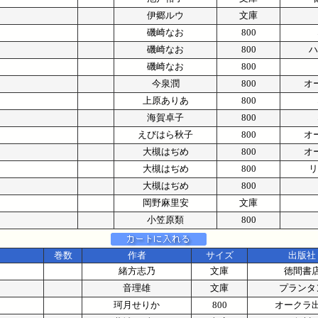
伊郷ルウ
文庫
磯崎なお
800
磯崎なお
800
ハ
磯崎なお
800
今泉潤
800
オ
上原ありあ
800
海賀卓子
800
えびはら秋子
800
オ
大槻はぢめ
800
オ
大槻はぢめ
800
リ
大槻はぢめ
800
岡野麻里安
文庫
小笠原類
800
巻数
作者
サイズ
出版社
緒方志乃
文庫
徳間書
音理雄
文庫
プランタ
珂月せりか
800
オークラ