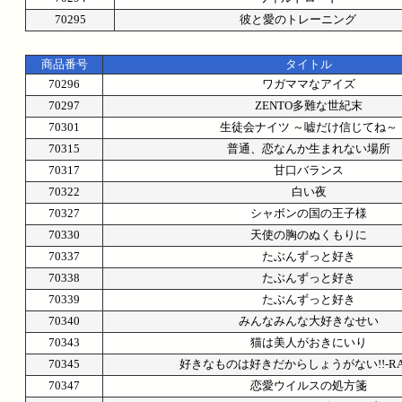
70295
彼と愛のトレーニング
商品番号
タイトル
70296
ワガママなアイズ
70297
ZENTO多難な世紀末
70301
生徒会ナイツ ～嘘だけ信じてね～
70315
普通、恋なんか生まれない場所
70317
甘口バランス
70322
白い夜
70327
シャボンの国の王子様
70330
天使の胸のぬくもりに
70337
たぶんずっと好き
70338
たぶんずっと好き
70339
たぶんずっと好き
70340
みんなみんな大好きなせい
70343
猫は美人がおきにいり
70345
好きなものは好きだからしょうがない!!-RAIN
70347
恋愛ウイルスの処方箋