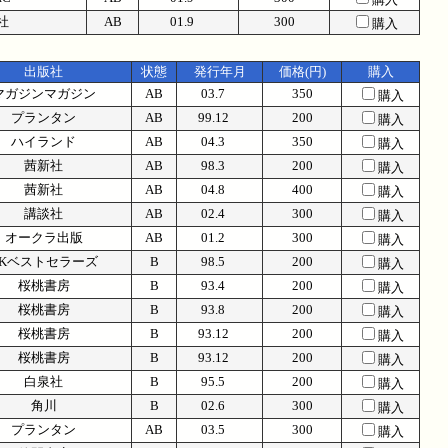
社
AB
01.9
300
購入
出版社
状態
発行年月
価格(円)
購入
マガジンマガジン
AB
03.7
350
購入
プランタン
AB
99.12
200
購入
ハイランド
AB
04.3
350
購入
茜新社
AB
98.3
200
購入
茜新社
AB
04.8
400
購入
講談社
AB
02.4
300
購入
オークラ出版
AB
01.2
300
購入
KKベストセラーズ
B
98.5
200
購入
桜桃書房
B
93.4
200
購入
桜桃書房
B
93.8
200
購入
桜桃書房
B
93.12
200
購入
桜桃書房
B
93.12
200
購入
白泉社
B
95.5
200
購入
角川
B
02.6
300
購入
プランタン
AB
03.5
300
購入