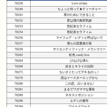
70239
Love of fate
70240
ちょっと待って★ティーチャー
70241
君のためにできること
70252
君は僕の無邪気姫
70253
世紀末セラフィム
70254
世紀末セラフィム
70256
マイフェア・レディと呼ばないで
70257
僕らの恋愛進行形
70259
サイエンティフィック・メランコリー
70262
虹色 candy box
70264
けなげな僕ら
70269
好きとキライの法則
70275
ちいさくたってデキるのっ！
70276
恋はイースターエッグから
70280
この恋、占いません!
70281
まるでワガママな運命
70289
ネキストポジション
70290
エデンの都市
70294
ワイルドロード