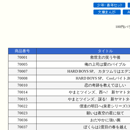
100円(
商品番号
タイトル
70001
救世主の笑う午後
70005
俺の上司は愛のバイブル
70007
HARD BOYS SP。 カタツムリはエ
70008
HARD BOYS SP。 Cool,バイト,B
70010
恋の奇跡を教えてほしい
70014
やまとツインズ、西へ! 新ヤマト
70015
やまとツインズ、謀る! 新ヤマトタ
70022
僕達の明日へ(泉君シリーズ13
70023
願いは夜空の星に似て
70036
おだやかに強い腕
70037
ぼくらは2度目の春を越え