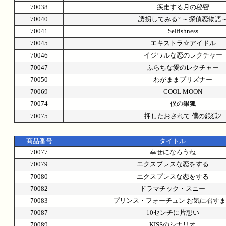
70038
疾走する月の秘密
70040
誘拐してみる? ～探偵恋物語
70041
Selfishness
70045
エキストラ☆アイドル
70046
イジワルな恋のレクチャー
70047
ふらちな愛のレクチャー
70050
わがままプリズナー
70069
COOL MOON
70074
僕の銀狐
70075
押したおされて 僕の銀狐2
商品番号
タイトル
70077
幸せになろうね
70079
エクスプレスな恋をする
70080
エクスプレスな恋をする
70082
ドラマチック・スニー
70083
プリンス・フォーチュン お気に召す
70087
10センチに片想い
70089
KISSのシナリオ