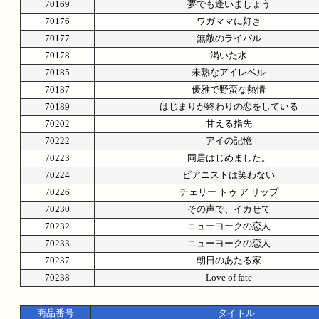
70169
夢でも逢いましょう
70176
ワガママに好き
70177
無敵のライバル
70178
渇いた水
70185
未熟なアイレベル
70187
優雅で野蛮な熱情
70189
はじまりが終わりの恋をしている
70202
甘える指先
70222
アイの記憶
70223
同居はじめました。
70224
ピアニストは笑わない
70226
チェリー トゥ ア リップ
70230
その声で、イカせて
70232
ニューヨークの恋人
70233
ニューヨークの恋人
70237
朝日のあたる家
70238
Love of fate
商品番号
タイトル