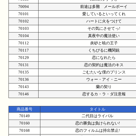
70094
前途は多難 メールボーイ
70101
愛しているといってくれ
70102
ハートに火をつけて
70103
その気にさせてっ!
70104
真夜中の魔法使い
70112
炎砂と暁の王子
70117
くちびるに機関銃
70129
恋になれたら
70131
恋の契約は魔法のキス
70135
ごむたいな僕のプリンス
70136
ウォー・アイ・ニー
70143
蘭の契り
70146
恋するカ・ラ・ダ注意報
商品番号
タイトル
70149
二代目はライバル
70160
恋の勝負は負けられない!
70168
恋のフィルムは持出禁止!