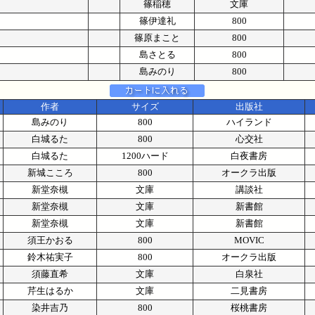
篠稲穂
文庫
篠伊達礼
800
篠原まこと
800
島さとる
800
島みのり
800
作者
サイズ
出版社
島みのり
800
ハイランド
白城るた
800
心交社
白城るた
1200ハード
白夜書房
新城こころ
800
オークラ出版
新堂奈槻
文庫
講談社
新堂奈槻
文庫
新書館
新堂奈槻
文庫
新書館
須王かおる
800
MOVIC
鈴木祐実子
800
オークラ出版
須藤直希
文庫
白泉社
芹生はるか
文庫
二見書房
染井吉乃
800
桜桃書房