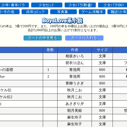
バラ)の本は、3冊で200円です。また、100円の本を30冊以上お買い上げの場合は、1冊50円
合計5,000円以上のお買い上げで1割引となります。
巻数
作者
サイズ
相坂きいろ
文庫
碧衣りぼん
文庫
デンの道標
1
青池周
800
lue
2
青池周
800
青柳うさぎ
800
タケル伝
秋月こお
文庫
ケル伝2
秋月こお
文庫
)
あさぎり夕
文庫
朝月美姫
800
麻生玲子
文庫
麻生玲子
文庫