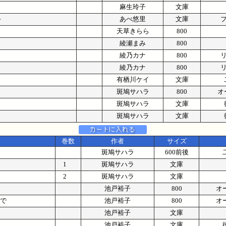
麻生玲子
文庫
～
あべ悠里
文庫
天草きらら
800
綾瀬まみ
800
綾乃カナ
800
綾乃カナ
800
有栖川ケイ
文庫
斑鳩サハラ
800
オ
斑鳩サハラ
文庫
斑鳩サハラ
文庫
巻数
作者
サイズ
斑鳩サハラ
600前後
1
斑鳩サハラ
文庫
2
斑鳩サハラ
文庫
池戸裕子
800
オ
まで
池戸裕子
800
オ
池戸裕子
文庫
池戸裕子
文庫