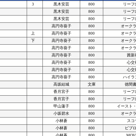
3
黒木安芸
800
リーフ
黒木安芸
800
リーフ
黒木安芸
800
リーフ
高円寺葵子
800
オーク
上
高円寺葵子
800
オーク
下
高円寺葵子
800
オーク
高円寺葵子
800
オーク
高円寺葵子
800
茜新
高円寺葵子
800
心交
高円寺葵子
800
心交
高円寺葵子
800
ハイラ
高坂結城
文庫
徳間
香月宮子
800
リーフ
香月宮子
800
リーフ
甲山蓮子
800
イースト
小坂碧水
800
オーク
小林蒼
800
スコ
小林蒼
800
ビブ
小林蒼
800
MOV