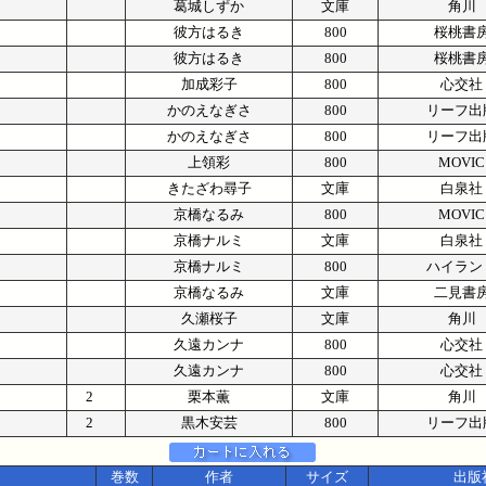
葛城しずか
文庫
角川
彼方はるき
800
桜桃書
彼方はるき
800
桜桃書
加成彩子
800
心交社
かのえなぎさ
800
リーフ出
かのえなぎさ
800
リーフ出
上領彩
800
MOVIC
きたざわ尋子
文庫
白泉社
京橋なるみ
800
MOVIC
京橋ナルミ
文庫
白泉社
京橋ナルミ
800
ハイラン
京橋なるみ
文庫
二見書
久瀬桜子
文庫
角川
久遠カンナ
800
心交社
久遠カンナ
800
心交社
2
栗本薫
文庫
角川
2
黒木安芸
800
リーフ出
巻数
作者
サイズ
出版