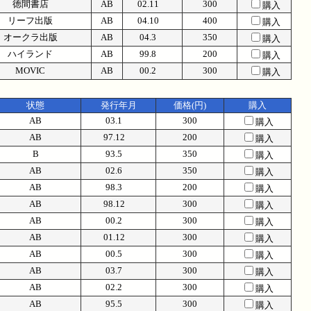
徳間書店
AB
02.11
300
購入
リーフ出版
AB
04.10
400
購入
オークラ出版
AB
04.3
350
購入
ハイランド
AB
99.8
200
購入
MOVIC
AB
00.2
300
購入
状態
発行年月
価格(円)
購入
AB
03.1
300
購入
AB
97.12
200
購入
B
93.5
350
購入
AB
02.6
350
購入
AB
98.3
200
購入
AB
98.12
300
購入
AB
00.2
300
購入
AB
01.12
300
購入
AB
00.5
300
購入
AB
03.7
300
購入
AB
02.2
300
購入
AB
95.5
300
購入