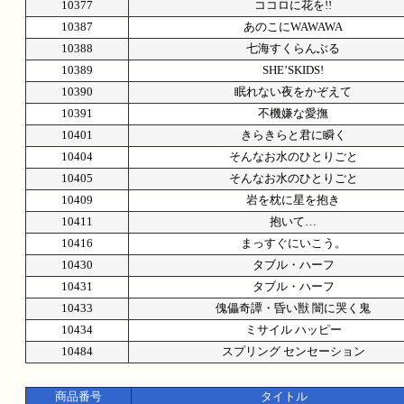
10377
ココロに花を!!
10387
あのこにWAWAWA
10388
七海すくらんぶる
10389
SHE’SKIDS!
10390
眠れない夜をかぞえて
10391
不機嫌な愛撫
10401
きらきらと君に瞬く
10404
そんなお水のひとりごと
10405
そんなお水のひとりごと
10409
岩を枕に星を抱き
10411
抱いて…
10416
まっすぐにいこう。
10430
タブル・ハーフ
10431
タブル・ハーフ
10433
傀儡奇譚・昏い獣 闇に哭く鬼
10434
ミサイル ハッピー
10484
スプリング センセーション
商品番号
タイトル