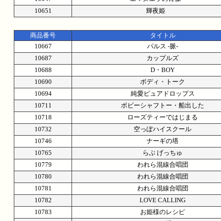
10651
輝夜姫
商品番号
タイトル
10667
パルス -脈-
10687
カップルズ
10688
D・BOY
10690
ボディ・トーク
10694
純愛ピュアドロップス
10711
ボビーシャフトー・船出した
10718
ローズティーではじまる
10732
空っぽハイスクール
10746
ナーギの塔
10765
らぶ げっちゅ
10779
われら混線合唱団
10780
われら混線合唱団
10781
われら混線合唱団
10782
LOVE CALLING
10783
お姫様のレシピ