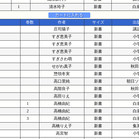
1
清水玲子
新書
白
巻数
作者
サイズ
出
庄司陽子
新書
講
すぎ恵美子
新書
小
すぎ恵美子
新書
小
すぎ恵美子
新書
小
すぎさわ萌
新書
小
せがわ真子
新書
秋田
惣領冬実
新書
小
高口里純
新書
朝日ソ
高階良子
新書
秋田
高田りえ
新書
小
1
高橋由紀
新書
白
2
高橋由紀
新書
白
3
高橋由紀
新書
白
高橋りえ子
新書
集
高宮智
新書
小