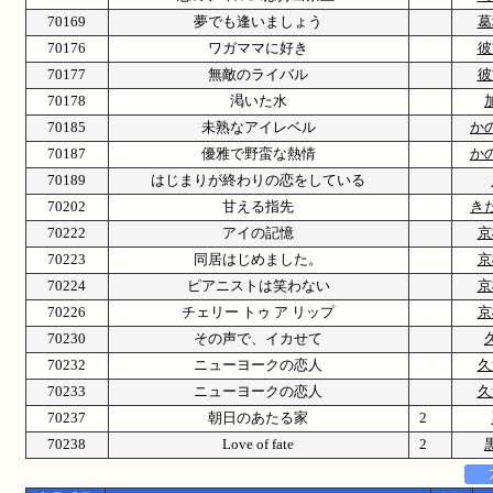
70169
夢でも逢いましょう
葛
70176
ワガママに好き
彼
70177
無敵のライバル
彼
70178
渇いた水
70185
未熟なアイレベル
か
70187
優雅で野蛮な熱情
か
70189
はじまりが終わりの恋をしている
70202
甘える指先
き
70222
アイの記憶
京
70223
同居はじめました。
京
70224
ピアニストは笑わない
京
70226
チェリー トゥ ア リップ
京
70230
その声で、イカせて
70232
ニューヨークの恋人
久
70233
ニューヨークの恋人
久
70237
朝日のあたる家
2
70238
Love of fate
2