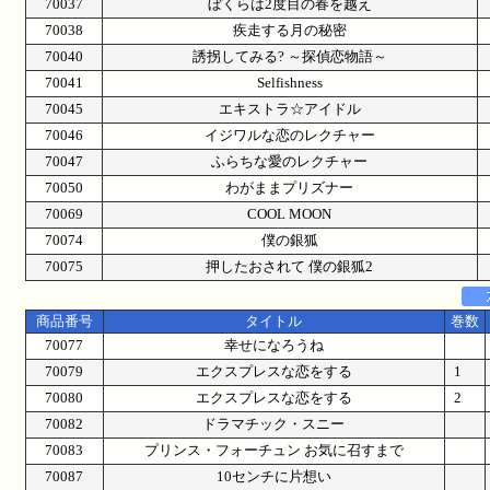
70037
ぼくらは2度目の春を越え
70038
疾走する月の秘密
70040
誘拐してみる? ～探偵恋物語～
70041
Selfishness
70045
エキストラ☆アイドル
70046
イジワルな恋のレクチャー
70047
ふらちな愛のレクチャー
70050
わがままプリズナー
70069
COOL MOON
70074
僕の銀狐
70075
押したおされて 僕の銀狐2
商品番号
タイトル
巻数
70077
幸せになろうね
70079
エクスプレスな恋をする
1
70080
エクスプレスな恋をする
2
70082
ドラマチック・スニー
70083
プリンス・フォーチュン お気に召すまで
70087
10センチに片想い