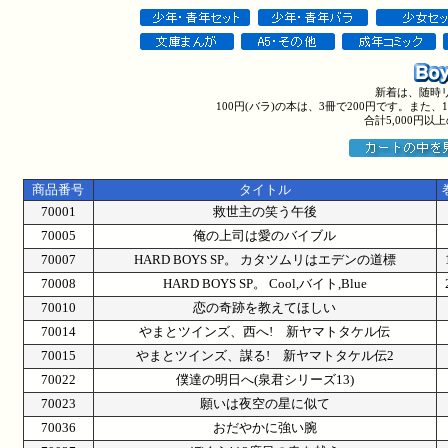
新着は、随時
100円(バラ)の本は、3冊で200円です。また
合計5,000円
商品番号
タイトル
70001
救世主の笑う午後
70005
俺の上司は愛のバイブル
70007
HARD BOYS SP。 カタツムリはエデンの道標
70008
HARD BOYS SP。 Cool,バイト,Blue
70010
恋の奇跡を教えてほしい
70014
やまとツインズ、西へ! 新ヤマトタケル伝
70015
やまとツインズ、謀る! 新ヤマトタケル伝2
70022
僕達の明日へ(泉君シリーズ13)
70023
願いは夜空の星に似て
70036
おだやかに強い腕