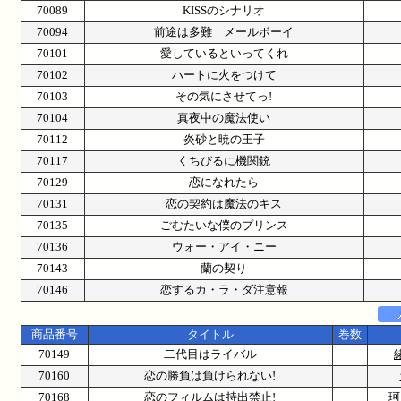
70089
KISSのシナリオ
70094
前途は多難 メールボーイ
70101
愛しているといってくれ
70102
ハートに火をつけて
70103
その気にさせてっ!
70104
真夜中の魔法使い
70112
炎砂と暁の王子
70117
くちびるに機関銃
70129
恋になれたら
70131
恋の契約は魔法のキス
70135
ごむたいな僕のプリンス
70136
ウォー・アイ・ニー
70143
蘭の契り
70146
恋するカ・ラ・ダ注意報
商品番号
タイトル
巻数
70149
二代目はライバル
70160
恋の勝負は負けられない!
70168
恋のフィルムは持出禁止!
珂