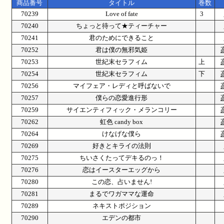
商品番号
タイトル
巻数
70239
Love of fate
3
70240
ちょっと待って★ティーチャー
70241
君のためにできること
70252
君は僕の無邪気姫
70253
世紀末セラフィム
上
70254
世紀末セラフィム
下
70256
マイフェア・レディと呼ばないで
70257
僕らの恋愛進行形
70259
サイエンティフィック・メランコリー
70262
虹色 candy box
70264
けなげな僕ら
70269
好きとキライの法則
70275
ちいさくたってデキるのっ！
70276
恋はイースターエッグから
70280
この恋、占いません!
70281
まるでワガママな運命
70289
ネキストポジション
70290
エデンの都市