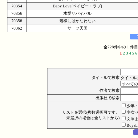
70354
Baby Love[ベイビー・ラブ]
70356
求愛サバイバル
70358
若様にはかなわない
70362
サーフ天国
全728件中の 1 
1
2
3
4
5
6
タイトルで検索
タイトル
作者で検索
出版社で検索
少年
リストを選択(複数選択可です。
少女
未選択の場合は全リストから)
文庫
Boys