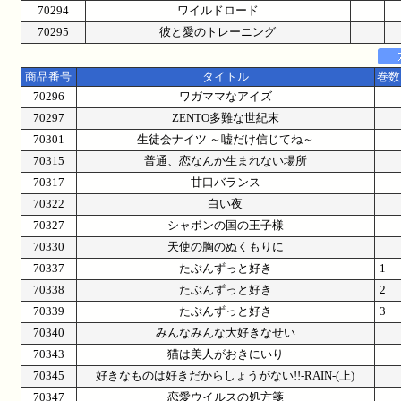
70294
ワイルドロード
70295
彼と愛のトレーニング
商品番号
タイトル
巻数
70296
ワガママなアイズ
70297
ZENTO多難な世紀末
70301
生徒会ナイツ ～嘘だけ信じてね～
70315
普通、恋なんか生まれない場所
70317
甘口バランス
70322
白い夜
70327
シャボンの国の王子様
70330
天使の胸のぬくもりに
70337
たぶんずっと好き
1
70338
たぶんずっと好き
2
70339
たぶんずっと好き
3
70340
みんなみんな大好きなせい
70343
猫は美人がおきにいり
70345
好きなものは好きだからしょうがない!!-RAIN-(上)
70347
恋愛ウイルスの処方箋