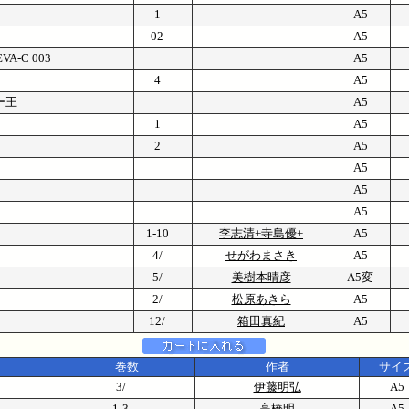
1
A5
02
A5
-C 003
A5
4
A5
ー王
A5
1
A5
2
A5
A5
A5
A5
1-10
李志清+寺島優+
A5
4/
せがわまさき
A5
5/
美樹本晴彦
A5変
2/
松原あきら
A5
12/
箱田真紀
A5
巻数
作者
サイ
3/
伊藤明弘
A5
1-3
高橋明
A5