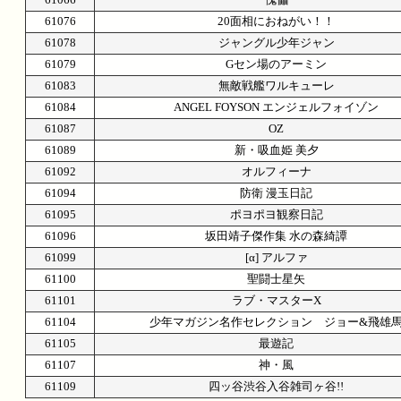
61076
20面相におねがい！！
61078
ジャングル少年ジャン
61079
Gセン場のアーミン
61083
無敵戦艦ワルキューレ
61084
ANGEL FOYSON エンジェルフォイゾン
61087
OZ
61089
新・吸血姫 美夕
61092
オルフィーナ
61094
防衛 漫玉日記
61095
ポヨポヨ観察日記
61096
坂田靖子傑作集 水の森綺譚
61099
[α] アルファ
61100
聖闘士星矢
61101
ラブ・マスターX
61104
少年マガジン名作セレクション ジョー&飛雄
61105
最遊記
61107
神・風
61109
四ッ谷渋谷入谷雑司ヶ谷!!