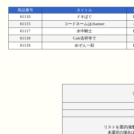
商品番号
タイトル
61110
ドキばぐ
61115
コードネームはcharmer
61117
水中騎士
61118
Cafe吉祥寺で
61119
めぞん一刻
リストを選択(複
未選択の場合は