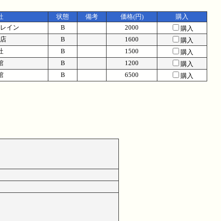
社
状態
備考
価格(円)
購入
レイン
B
2000
購入
店
B
1600
購入
社
B
1500
購入
館
B
1200
購入
館
B
6500
購入