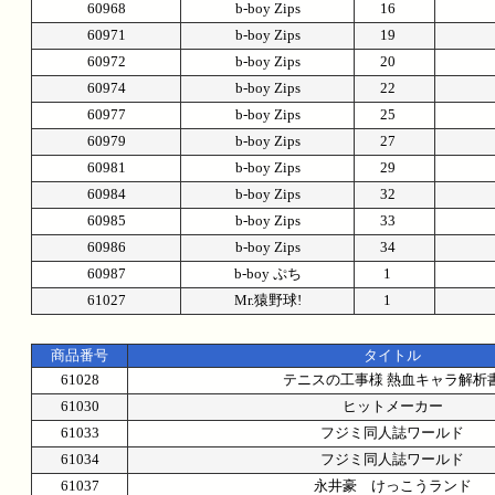
60968
b-boy Zips
16
60971
b-boy Zips
19
60972
b-boy Zips
20
60974
b-boy Zips
22
60977
b-boy Zips
25
60979
b-boy Zips
27
60981
b-boy Zips
29
60984
b-boy Zips
32
60985
b-boy Zips
33
60986
b-boy Zips
34
60987
b-boy ぷち
1
61027
Mr.猿野球!
1
商品番号
タイトル
61028
テニスの工事様 熱血キャラ解析
61030
ヒットメーカー
61033
フジミ同人誌ワールド
61034
フジミ同人誌ワールド
61037
永井豪 けっこうランド