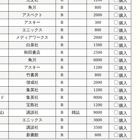
購入
変
角川
B
800
購入
変
アスペクト
B
2000
購入
変
アスキー
B
300
購入
エニックス
B
800
購入
メディアワークス
B
2000
購入
白泉社
B
1500
購入
秋田書店
B
2500
購入
角川
B
6000
購入
アスキー
B
1200
購入
竹書房
B
800
購入
偕成社
B
2000
購入
集英社
B
1200
購入
ード
集英社
B
9000
購入
宝島社
B
1200
購入
誌)
講談社
B
雑誌
9000
購入
エニックス
B
3600
購入
講談社
B
3500
購入
新書館
B
600
購入