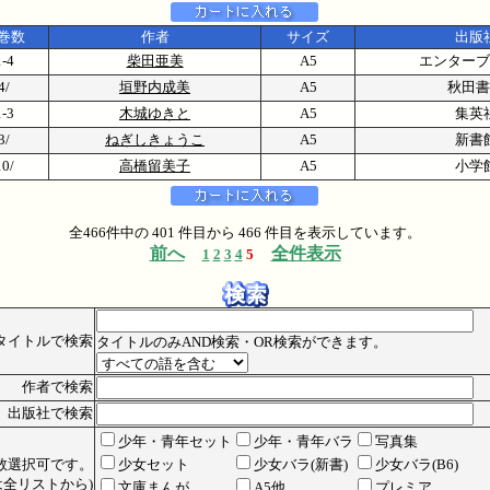
巻数
作者
サイズ
出版
1-4
柴田亜美
A5
エンターブ
4/
垣野内成美
A5
秋田書
1-3
木城ゆきと
A5
集英
3/
ねぎしきょうこ
A5
新書
10/
高橋留美子
A5
小学
全466件中の 401 件目から 466 件目を表示しています。
前へ
全件表示
1
2
3
4
5
タイトルで検索
タイトルのみAND検索・OR検索ができます。
作者で検索
出版社で検索
少年・青年セット
少年・青年バラ
写真集
数選択可です。
少女セット
少女バラ(新書)
少女バラ(B6)
全リストから)
文庫まんが
A5他
プレミア