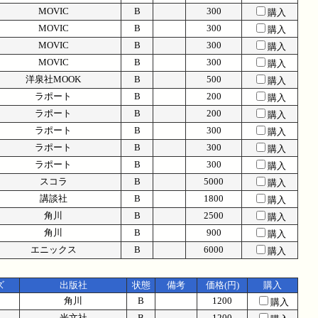
MOVIC
B
300
購入
MOVIC
B
300
購入
MOVIC
B
300
購入
MOVIC
B
300
購入
洋泉社MOOK
B
500
購入
ラポート
B
200
購入
ラポート
B
200
購入
ラポート
B
300
購入
ラポート
B
300
購入
ラポート
B
300
購入
スコラ
B
5000
購入
講談社
B
1800
購入
角川
B
2500
購入
角川
B
900
購入
エニックス
B
6000
購入
ズ
出版社
状態
備考
価格(円)
購入
角川
B
1200
購入
光文社
B
1200