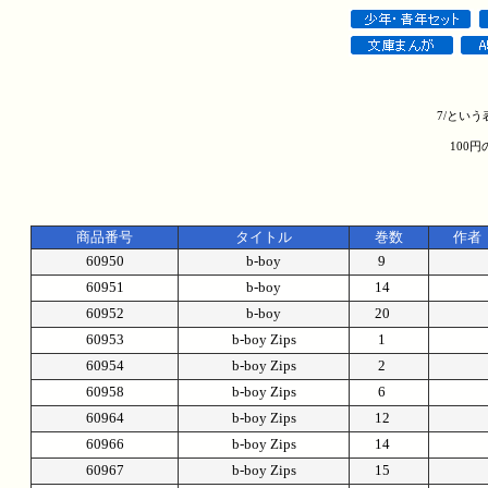
7/とい
100
商品番号
タイトル
巻数
作者
60950
b-boy
9
60951
b-boy
14
60952
b-boy
20
60953
b-boy Zips
1
60954
b-boy Zips
2
60958
b-boy Zips
6
60964
b-boy Zips
12
60966
b-boy Zips
14
60967
b-boy Zips
15