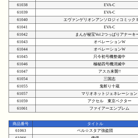
61038
EVA-C
61039
EVA-C
61040
エヴァンゲリオンアンソロジィコミック EVA
61041
EVA-C
61042
まんが秘宝Vol.2つっぱりアナーキ
61043
オペレーションW
61044
オペレーションW
61045
只今初号機整備中
61046
極秘四号機消滅中
61047
アスカ来襲!!
61054
三国志
61055
鬼斬り十蔵
61057
マリオネットジェネレーション
61059
アクセル 東京ベクター
61061
ファイアーエンブレム
商品番号
タイトル
61063
ベル☆スタア強盗団
61066
傀儡