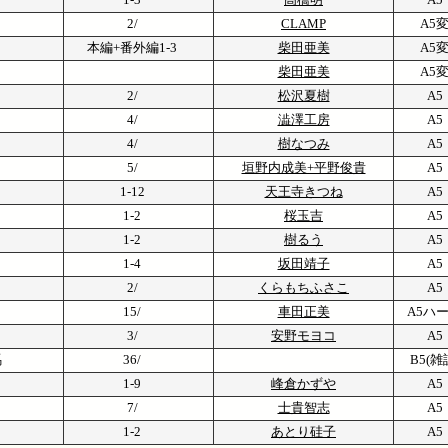
2/
CLAMP
A5
本編+番外編1-3
柴田亜美
A5
柴田亜美
A5
2/
松沢夏樹
A5
4/
澁澤工房
A5
4/
樹なつみ
A5
5/
垣野内成美+平野俊貴
A5
1-12
天王寺きつね
A5
1-2
桜玉吉
A5
1-2
樹るう
A5
1-4
坂田靖子
A5
2/
くらもちふさこ
A5
15/
車田正美
A5ハ
3/
安野モヨコ
A5
馬
36/
B5(雑
1-9
峰倉かずや
A5
7/
士貴智志
A5
1-2
あとり硅子
A5