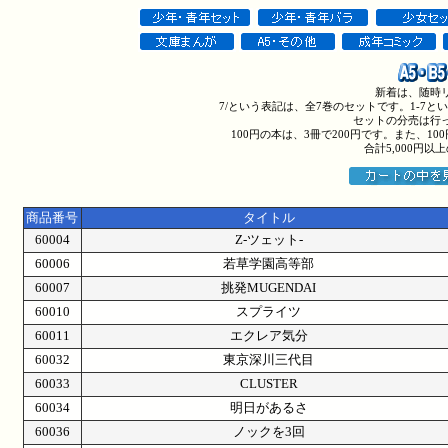
新着は、随時
7/という表記は、全7巻のセットです。1-7
セットの分売は行
100円の本は、3冊で200円です。また、1
合計5,000円
商品番号
タイトル
60004
Z-ツェット-
60006
若草学園高等部
60007
挑発MUGENDAI
60010
スプライツ
60011
エクレア気分
60032
東京深川三代目
60033
CLUSTER
60034
明日があるさ
60036
ノックを3回