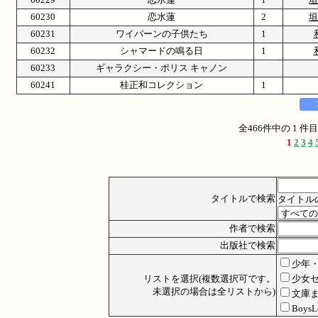
60230
恋水蓮
2
垣
60231
ワイバーンの子供たち
1
60232
シャマードの鳴る日
1
60233
ギャラクシー・ポリス キャノン
60241
桂正和コレクション
1
全466件中の 1 
1
2
3
4
タイトルで検索
タイトル
作者で検索
出版社で検索
少年
リストを選択(複数選択可です。
少女
未選択の場合は全リストから)
文庫
Boys