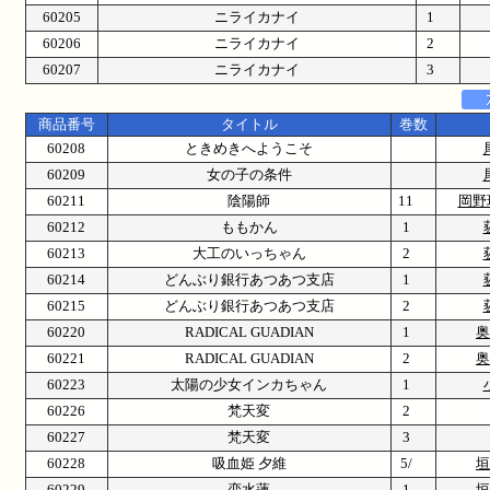
60205
ニライカナイ
1
60206
ニライカナイ
2
60207
ニライカナイ
3
商品番号
タイトル
巻数
60208
ときめきへようこそ
60209
女の子の条件
60211
陰陽師
11
岡野
60212
ももかん
1
60213
大工のいっちゃん
2
60214
どんぶり銀行あつあつ支店
1
60215
どんぶり銀行あつあつ支店
2
60220
RADICAL GUADIAN
1
奥
60221
RADICAL GUADIAN
2
奥
60223
太陽の少女インカちゃん
1
60226
梵天変
2
60227
梵天変
3
60228
吸血姫 夕維
5/
垣
60229
恋水蓮
1
垣