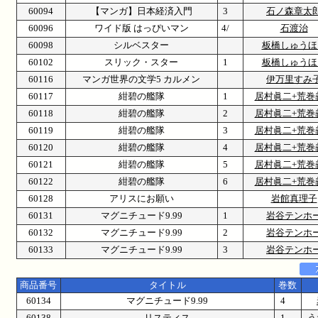
60094
【マンガ】日本経済入門
3
石ノ森章太
60096
ワイド版 はっぴいマン
4/
石渡治
60098
シルベスター
板橋しゅうほ
60102
スリック・スター
1
板橋しゅうほ
60116
マンガ世界の文学5 カルメン
伊万里すみ
60117
紺碧の艦隊
1
居村眞二+荒巻
60118
紺碧の艦隊
2
居村眞二+荒巻
60119
紺碧の艦隊
3
居村眞二+荒巻
60120
紺碧の艦隊
4
居村眞二+荒巻
60121
紺碧の艦隊
5
居村眞二+荒巻
60122
紺碧の艦隊
6
居村眞二+荒巻
60128
アリスにお願い
岩館真理子
60131
マグニチュード9.99
1
岩谷テンホ
60132
マグニチュード9.99
2
岩谷テンホ
60133
マグニチュード9.99
3
岩谷テンホ
商品番号
タイトル
巻数
60134
マグニチュード9.99
4
60138
リスティス
1
う