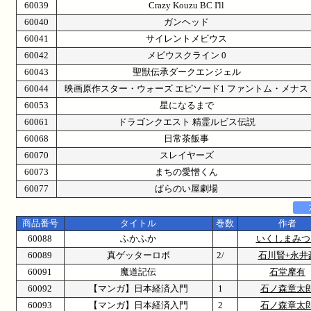
60039
Crazy Kouzu BC I'll
60040
ガンヘッド
60041
サイレントメビウス
60042
メビウスクライン 0
60043
聖獣伝承ダークエンジェル
60044
映画原作スター・ウォーズ エピソード1 ファントム・メナス
60053
星になるまで
60061
ドラゴンクエスト 精霊ルビス伝説
60068
日常茶飯事
60070
スレイヤーズ
60073
まちの愛憎くん
60077
ぱらのい屋劇場
商品番号
タイトル
巻数
作者
60088
ふかふか
いくしまみつ
60089
真ゲッターロボ
2/
石川賢+永井
60091
魔道記伝
石堂摩有
60092
【マンガ】日本経済入門
1
石ノ森章太
60093
【マンガ】日本経済入門
2
石ノ森章太