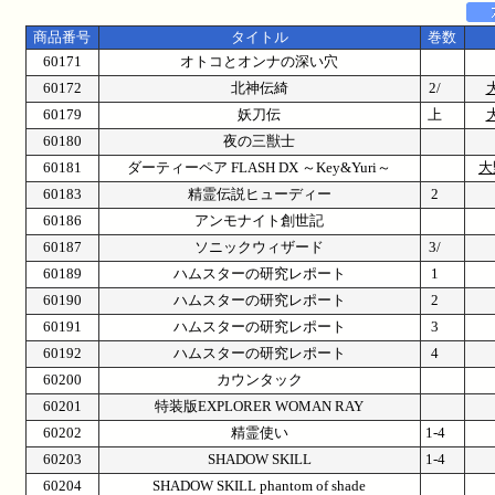
商品番号
タイトル
巻数
60171
オトコとオンナの深い穴
60172
北神伝綺
2/
60179
妖刀伝
上
60180
夜の三獣士
60181
ダーティーペア FLASH DX ～Key&Yuri～
大
60183
精霊伝説ヒューディー
2
60186
アンモナイト創世記
60187
ソニックウィザード
3/
60189
ハムスターの研究レポート
1
60190
ハムスターの研究レポート
2
60191
ハムスターの研究レポート
3
60192
ハムスターの研究レポート
4
60200
カウンタック
60201
特装版EXPLORER WOMAN RAY
60202
精霊使い
1-4
60203
SHADOW SKILL
1-4
60204
SHADOW SKILL phantom of shade