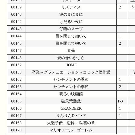
60139
リスティス
2
う
60140
波のまにまに
60142
けだるい夜に
60143
仔猫のスープ
60144
目を閉じて抱いて
1
60145
目を閉じて抱いて
2
60147
春菊
60148
愛のせいかしら
60152
HOME
60153
卒業～グラデュエーション～コミック傑作選
60162
センチメントの季節
1
60163
センチメントの季節
2
60164
明るい映画館
60165
破天荒遊戯
1-3
60166
GRANDEEK
1
60167
りんりんD・I・Y
1
60168
火魅子伝～恋解～ 臥雲の章
60170
マリオノール・ゴーレム