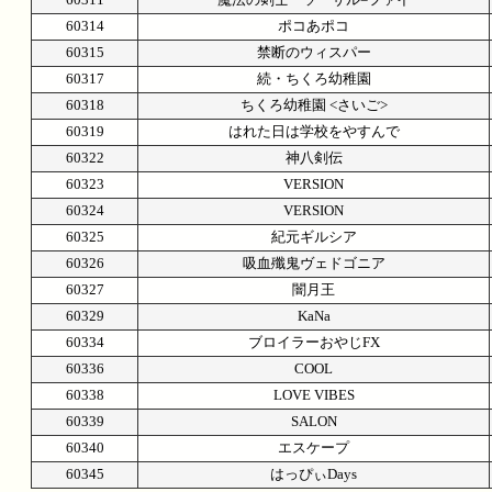
60314
ポコあポコ
60315
禁断のウィスパー
60317
続・ちくろ幼稚園
60318
ちくろ幼稚園 <さいご>
60319
はれた日は学校をやすんで
60322
神八剣伝
60323
VERSION
60324
VERSION
60325
紀元ギルシア
60326
吸血殲鬼ヴェドゴニア
60327
闇月王
60329
KaNa
60334
ブロイラーおやじFX
60336
COOL
60338
LOVE VIBES
60339
SALON
60340
エスケープ
60345
はっぴぃDays