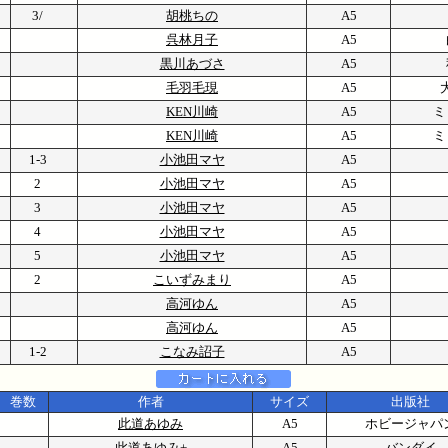
3/
胡桃ちの
A5
呉林月子
A5
黒川あづさ
A5
毛羽毛現
A5
KEN川崎
A5
ミ
KEN川崎
A5
ミ
1-3
小池田マヤ
A5
2
小池田マヤ
A5
3
小池田マヤ
A5
4
小池田マヤ
A5
5
小池田マヤ
A5
2
こいずみまり
A5
高河ゆん
A5
高河ゆん
A5
1-2
こなみ詔子
A5
巻数
作者
サイズ
出版社
此道あゆみ
A5
ホビージャパ
此道あゆみ+
A5
バンダイ