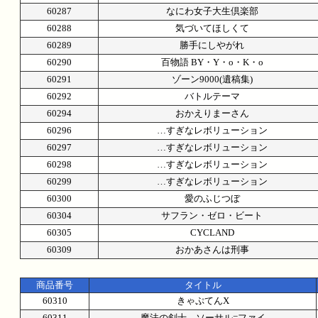
60287
なにわ女子大生倶楽部
60288
気づいてほしくて
60289
勝手にしやがれ
60290
百物語 BY・Y・o・K・o
60291
ゾーン9000(遺稿集)
60292
バトルテーマ
60294
おかえりまーさん
60296
…すぎなレボリューション
60297
…すぎなレボリューション
60298
…すぎなレボリューション
60299
…すぎなレボリューション
60300
愛のふじつぼ
60304
サフラン・ゼロ・ビート
60305
CYCLAND
60309
おかあさんは刑事
商品番号
タイトル
60310
きゃぷてんX
60311
魔法の剣士 ソーサル=ファイ