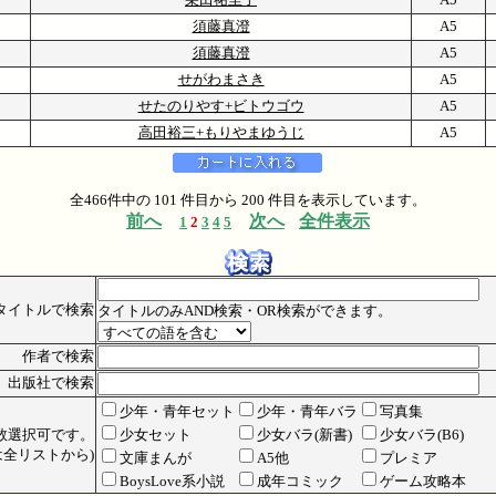
須藤真澄
A5
須藤真澄
A5
1
せがわまさき
A5
8/
せたのりやす+ビトウゴウ
A5
高田裕三+もりやまゆうじ
A5
全466件中の 101 件目から 200 件目を表示しています。
前へ
次へ
全件表示
1
2
3
4
5
タイトルで検索
タイトルのみAND検索・OR検索ができます。
作者で検索
出版社で検索
少年・青年セット
少年・青年バラ
写真集
数選択可です。
少女セット
少女バラ(新書)
少女バラ(B6)
全リストから)
文庫まんが
A5他
プレミア
BoysLove系小説
成年コミック
ゲーム攻略本