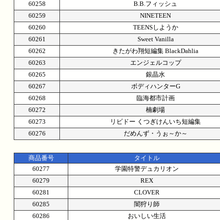
60258
B.B.フィッシュ
60259
NINETEEN
60260
TEENSしようか
60261
Sweet Vanilla
60262
きたがわ翔短編集 BlackDahlia
60263
エンジェルコップ
60265
銀晶水
60267
ボディハンターG
60268
臨海都市計画
60272
楠劇場
60273
リビドー くつぎけんいち短編集
60276
だめんず・うぉ～か～
商品番号
タイトル
60277
学園特警デュカリオン
60279
REX
60281
CLOVER
60285
闇狩り師
60286
おいしい生活