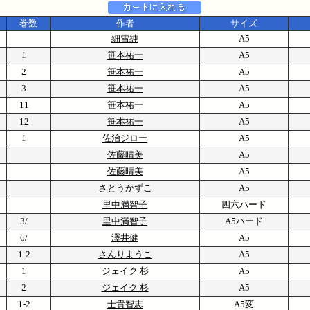
巻数
作者
サイズ
細雪純
A5
1
笹本祐一
A5
2
笹本祐一
A5
3
笹本祐一
A5
11
笹本祐一
A5
12
笹本祐一
A5
1
佐治ジロー
A5
佐藤晴美
A5
佐藤晴美
A5
さとうかずこ
A5
里中満智子
四六ハード
3/
里中満智子
A5ハード
6/
澤井健
A5
1-2
さんりようこ
A5
1
ジェイク 杉
A5
2
ジェイク 杉
A5
1-2
士貴智志
A5変