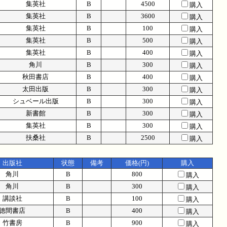
集英社
B
4500
購入
集英社
B
3600
購入
集英社
B
100
購入
集英社
B
500
購入
集英社
B
400
購入
角川
B
300
購入
秋田書店
B
400
購入
太田出版
B
300
購入
シュベール出版
B
300
購入
新書館
B
300
購入
集英社
B
300
購入
扶桑社
B
2500
購入
出版社
状態
備考
価格(円)
購入
角川
B
800
購入
角川
B
300
購入
講談社
B
100
購入
徳間書店
B
400
購入
竹書房
B
900
購入