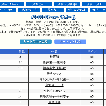
新着は、随時リストの末尾に追加しています。
う表記は、全7巻のセットです。1-7という表記は、7巻までの「全巻ではない」セットという
セットの分売は行っておりませんので、ご了承下さい。
円の本は、3冊で200円です。また、100円の本を30冊以上お買い上げの場合は、1冊50円にな
合計5,000円以上のお買い上げで1割引となります。
巻数
作者
サイズ
2
桂正和
A5
8/
角井陽一+庄司卓
A5
1-8
加藤唯史+剣名舞
A5
唐沢なをき
A5
唐沢なをき+唐沢俊一
A5
唐沢俊一・他
A5
2/
かわぐちかいじ
A5
1-4
川添真理子+中村幸子
A5
1
岸虎次郎
A5