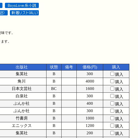
意味です。
ります。
出版社
状態
備考
価格(円)
購入
集英社
B
300
購入
角川
B
4000
購入
日本文芸社
BC
1600
購入
白泉社
B
300
購入
ぶんか社
B
400
購入
ぶんか社
B
300
購入
竹書房
B
1000
購入
エニックス
B
1200
購入
集英社
B
200
購入