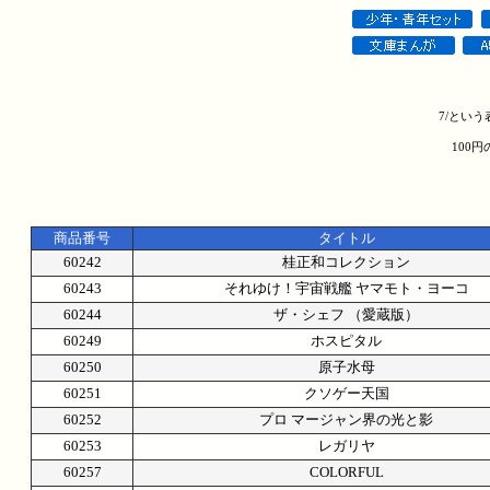
7/とい
100
商品番号
タイトル
60242
桂正和コレクション
60243
それゆけ！宇宙戦艦 ヤマモト・ヨーコ
60244
ザ・シェフ （愛蔵版）
60249
ホスピタル
60250
原子水母
60251
クソゲー天国
60252
プロ マージャン界の光と影
60253
レガリヤ
60257
COLORFUL