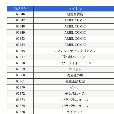
商品番号
タイトル
60346
細雪百貨店
60347
ARIEL COMIC
60348
ARIEL COMIC
60349
ARIEL COMIC
60353
ARIEL COMIC
60354
ARIEL COMIC
60355
ファンタスティックリカオン
60357
飛べ跳べアニマ!!
60358
トワイライト・トーン
60359
パペット
60360
浅葱色の風
60361
長屋王残照記
60370
イオナ
60372
夢見るゆ～み
60374
パラボラニュ―ス
60375
パラボラニュ―ス
60378
ライオット