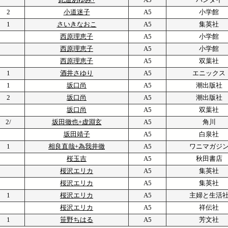
2
小道迷子
A5
小学館
1
さいきなおこ
A5
集英社
西原理恵子
A5
小学館
西原理恵子
A5
小学館
西原理恵子
A5
双葉社
1
酒井さゆり
A5
エニックス
1
坂口尚
A5
潮出版社
2
坂口尚
A5
潮出版社
坂口尚
A5
双葉社
2/
坂田徹也+虚淵玄
A5
角川
坂田靖子
A5
白泉社
1
相良直哉+為我井徹
A5
ワニマガジ
桜玉吉
A5
秋田書店
桜沢エリカ
A5
集英社
桜沢エリカ
A5
集英社
1
桜沢エリカ
A5
主婦と生活
桜沢エリカ
A5
祥伝社
1
笹野ちはる
A5
芳文社