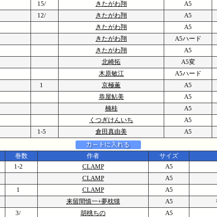
15/
きたがわ翔
A5
12/
きたがわ翔
A5
きたがわ翔
A5
きたがわ翔
A5ハード
きたがわ翔
A5
北崎拓
A5変
木原敏江
A5ハード
1
京極薫
A5
恭屋鮎美
A5
楠桂
A5
くつぎけんいち
A5
1-5
倉田真由美
A5
巻数
作者
サイズ
1-2
CLAMP
A5
CLAMP
A5
1
CLAMP
A5
来留間慎一+夢枕獏
A5
3/
胡桃ちの
A5