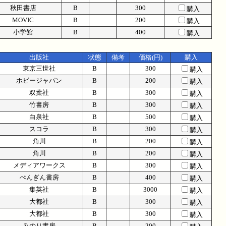
秋田書店
B
300
購入
MOVIC
B
200
購入
小学館
B
400
購入
出版社
状態
備考
価格(円)
購入
東京三世社
B
300
購入
ホビージャパン
B
200
購入
双葉社
B
300
購入
竹書房
B
300
購入
白泉社
B
500
購入
スコラ
B
300
購入
角川
B
200
購入
角川
B
200
購入
メディアワークス
B
300
購入
ぺんぎん書房
B
400
購入
集英社
B
3000
購入
大都社
B
300
購入
大都社
B
300
購入
みのり書房
B
200