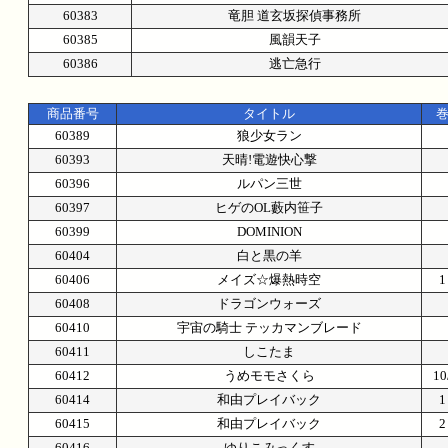
60383
竜胆 道玄坂探偵事務所
60385
風韻天子
60386
逃亡急行
商品番号
タイトル
60389
狼少女ラン
60393
天晴!電遊快心撃
60396
ルパン三世
60397
ヒゲのOL藪内笹子
60399
DOMINION
60404
白と黒の羊
60406
メイズ☆爆熱時空
60408
ドラゴンウォーズ
60410
宇宙の騎士 テッカマンブレード
60411
しこたま
60412
うめモモさくら
1
60414
和由プレイバック
60415
和由プレイバック
60416
ゆりこみっくす