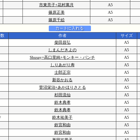
市東亮子+花村萬月
A5
篠原正美
A5
篠原千絵
A5
巻数
作者
サイズ
柴田昌弘
A5
しまんだきよの
A5
Shusay+高口里純+モンキー・パンチ
A5
しりあがり寿
A5
士郎正宗
A5
新谷かおる
A5
1
菅沼栄治+あかほりさとる
A5
杉田流仙
A5
鈴木典孝
A5
鈴木典孝
A5
0/
鈴木祐美子
A5
1
鈴宮和由
A5
2
鈴宮和由
A5
巣田祐里子
A5