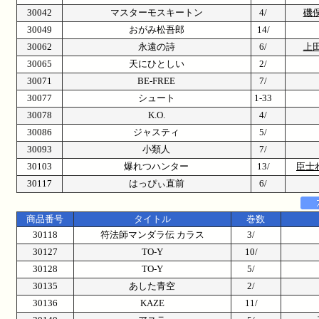
30042
マスターモスキートン
4/
磯
30049
おがみ松吾郎
14/
30062
永遠の詩
6/
上
30065
天にひとしい
2/
30071
BE-FREE
7/
30077
シュート
1-33
30078
K.O.
4/
30086
ジャスティ
5/
30093
小類人
7/
30103
爆れつハンター
13/
臣士
30117
はっぴぃ直前
6/
商品番号
タイトル
巻数
30118
符法師マンダラ伝 カラス
3/
30127
TO-Y
10/
30128
TO-Y
5/
30135
あした青空
2/
30136
KAZE
11/