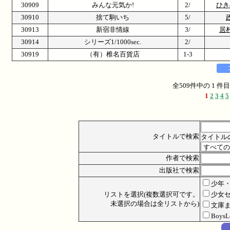
30909
みんな元気か!
2/
ひき
30910
捨て駒いち
5/
30913
新宿非情線
3/
居
30914
シリーズ1/1000sec.
2/
30919
（有）椎名百貨店
1-3
全509件中の 1 
1
2
3
4
5
タイトルで検索
タイトル
作者で検索
出版社で検索
少年
リストを選択(複数選択可です。
少女
未選択の場合は全リストから)
文庫
Boys