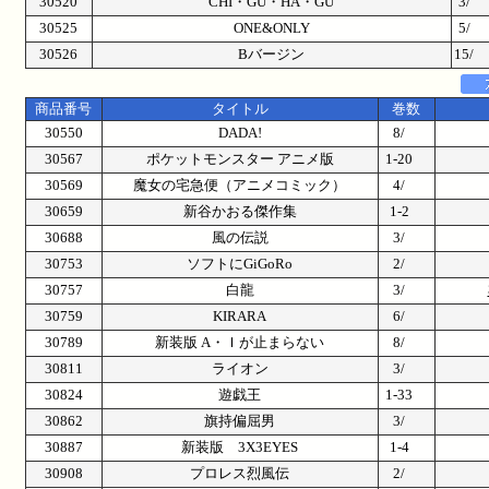
30520
CHI・GU・HA・GU
3/
30525
ONE&ONLY
5/
30526
Bバージン
15/
商品番号
タイトル
巻数
30550
DADA!
8/
30567
ポケットモンスター アニメ版
1-20
30569
魔女の宅急便（アニメコミック）
4/
30659
新谷かおる傑作集
1-2
30688
風の伝説
3/
30753
ソフトにGiGoRo
2/
30757
白龍
3/
30759
KIRARA
6/
30789
新装版 A・Ｉが止まらない
8/
30811
ライオン
3/
30824
遊戯王
1-33
30862
旗持偏屈男
3/
30887
新装版 3X3EYES
1-4
30908
プロレス烈風伝
2/