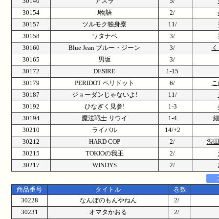
30140
アスラ
5/
30154
J物語
2/
30157
ツルモク独身寮
11/
30158
ワタナベ
3/
30160
Blue Jean ブルー・ジーン
3/
く
30165
男坂
3/
30172
DESIRE
1-15
30179
PERIDOT ペリドット
6/
こ
30187
ジョーダンじゃないよ!
11/
30192
ひなぎく見参!
1-3
30194
魔法戦士 リウイ
1-4
細
30210
ライバル
14/+2
30212
HARD COP
2/
渋田
30215
TOKIOの我王
2/
30217
WINDYS
2/
商品番号
タイトル
巻数
30228
なんぼのもんやねん
2/
30231
オマタかおる
2/