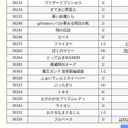
30233
ブリザードプリンセス
3/
30234
すてきに野蛮人
2/
30235
蒼い妖魔たち
2/
30240
grUnden-いつか夢みる明日の私
2/
30245
翔の伝説
3/
30246
エース
9/
30255
ファイター
1-5
30262
ぼくのマリー
10/
竹
30264
とっておきMAXION
4/
30283
羅威阿伝オーグ
2/
30303
魔王ダンテ 加筆新編成版
1-2
30320
ふぁいてぃんぐスイーパー
3/
30323
ぶっちぎり
14/
30324
トキオ
6/
30329
おさわがせプリズムレディ
3/
30343
ライオン
3/
30352
おさるなまさるくん
1-3
30356
フルベース
5/
はや