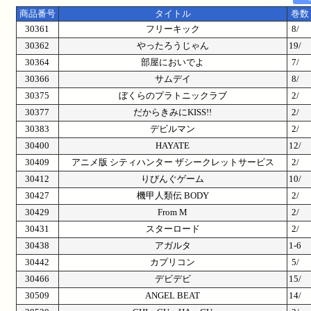
商品番号
タイトル
巻数
30361
フリーキック
8/
30362
やったろうじゃん
19/
30364
部屋においでよ
7/
30366
サムデイ
8/
30375
ぼくらのプラトニックラブ
2/
30377
だからきみにKISS!!
2/
30383
デビルマン
2/
30400
HAYATE
12/
30409
アニメ版 シティハンター ザシークレットサービス
2/
30412
りびんぐゲーム
10/
30427
機甲人類伝 BODY
2/
30429
From M
2/
30431
スターロード
2/
30438
アガルタ
1-6
30442
カプリコン
5/
30466
デビデビ
15/
30509
ANGEL BEAT
14/