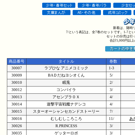
新着は、随時
7/という表記は、全7巻のセットです。1-7
セットの分売は行
合計5,000円
商品番号
タイトル
巻数
30007
ラブひな アニメコミック
1-3
30009
BAＤだねヨシオくん
5/
30010
眠兎
2/
30012
コンパイラ
3/
30013
アセンブラ０Ｘ
4/
30014
遊撃宇宙戦艦ナデシコ
4/
30015
スターオーシャンセカンドストーリー
7/
30016
むしむしころころ
11/
あ
30026
R.PRINCESS
3/
30035
ゲッターロボ
3/