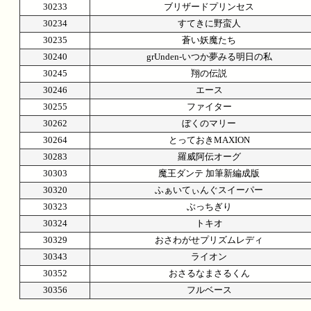
30233
ブリザードプリンセス
30234
すてきに野蛮人
30235
蒼い妖魔たち
30240
grUnden-いつか夢みる明日の私
30245
翔の伝説
30246
エース
30255
ファイター
30262
ぼくのマリー
30264
とっておきMAXION
30283
羅威阿伝オーグ
30303
魔王ダンテ 加筆新編成版
30320
ふぁいてぃんぐスイーパー
30323
ぶっちぎり
30324
トキオ
30329
おさわがせプリズムレディ
30343
ライオン
30352
おさるなまさるくん
30356
フルベース