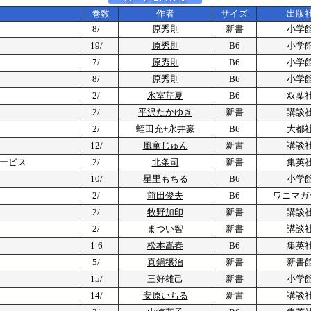
巻数
作者
サイズ
出版
8/
原秀則
新書
小学
19/
原秀則
B6
小学
7/
原秀則
B6
小学
8/
原秀則
B6
小学
2/
氷室芹夏
B6
双葉
2/
平沢たかゆき
新書
講談
2/
蛭田充+永井豪
B6
大都
12/
風童じゅん
新書
講談
サービス
2/
北条司
新書
集英
10/
星里もちる
B6
小学
2/
前田俊夫
B6
ワニマガ
2/
牧野加印
新書
講談
2/
まつい智
新書
講談
1-6
松本嵩春
B6
集英
5/
真鍋穣治
新書
新書
15/
三好雄己
新書
小学
14/
安原いちる
新書
講談