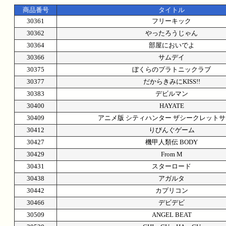
商品番号
タイトル
30361
フリーキック
30362
やったろうじゃん
30364
部屋においでよ
30366
サムデイ
30375
ぼくらのプラトニックラブ
30377
だからきみにKISS!!
30383
デビルマン
30400
HAYATE
30409
アニメ版 シティハンター ザシークレット
30412
りびんぐゲーム
30427
機甲人類伝 BODY
30429
From M
30431
スターロード
30438
アガルタ
30442
カプリコン
30466
デビデビ
30509
ANGEL BEAT