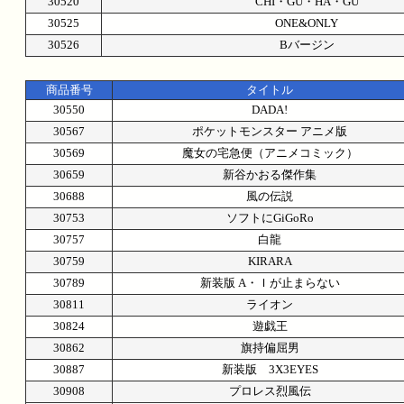
30520
CHI・GU・HA・GU
30525
ONE&ONLY
30526
Bバージン
商品番号
タイトル
30550
DADA!
30567
ポケットモンスター アニメ版
30569
魔女の宅急便（アニメコミック）
30659
新谷かおる傑作集
30688
風の伝説
30753
ソフトにGiGoRo
30757
白龍
30759
KIRARA
30789
新装版 A・Ｉが止まらない
30811
ライオン
30824
遊戯王
30862
旗持偏屈男
30887
新装版 3X3EYES
30908
プロレス烈風伝