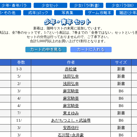
新着は、随時リストの末尾に追加しています。
う表記は、全7巻のセットです。1-7という表記は、7巻までの「全巻ではない」セットという
セットの分売は行っておりませんので、ご了承下さい。
合計5,000円以上のお買い上げで1割引となります。
巻数
作者
サイズ
1-3
赤松健
新書
5/
浅田弘幸
新書
2/
浅田弘幸
新書
3/
麻宮騎亜
B6
4/
麻宮騎亜
B6
4/
麻宮騎亜
B6
7/
東まゆみ
新書
11/
あだちつよし＋武論尊
B6
3/
安西信行
新書
3/
石川賢+永井豪
B6