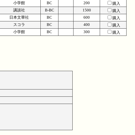
小学館
BC
200
購入
講談社
B-BC
1500
購入
日本文華社
BC
600
購入
スコラ
BC
400
購入
小学館
BC
300
購入