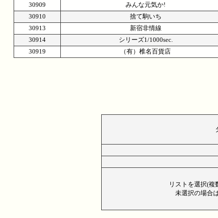
30909
みんな元気か!
30910
捨て駒いち
30913
新宿非情線
30914
シリーズ1/1000sec.
30919
（有）椎名百貨店
リストを選択(複
未選択の場合は