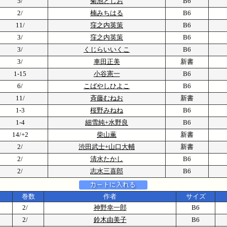
5/
菊池としお
B6
2/
楠みちはる
B6
11/
窪之内英策
B6
3/
窪之内英策
B6
3/
くじらいいくこ
B6
3/
車田正美
新書
1-15
小谷憲一
B6
6/
こばやしひよこ
B6
11/
斉藤むねお
新書
1-3
桜野みねね
B6
1-4
細雪純+水野良
B6
14/+2
柴山薫
新書
2/
渋田武士+山口大輔
新書
2/
清水たかし
B6
2/
志水三喜郎
B6
巻数
作者
サイズ
2/
神野幸一郎
B6
2/
鈴木由美子
B6