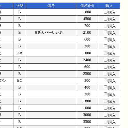
社
状態
備考
価格(円)
購入
館
B
1600
購入
館
B
4500
購入
館
B
700
購入
館
B
8巻カバーいたみ
2100
購入
社
B
600
購入
社
B
300
購入
社
AB
1000
購入
社
B
2400
購入
社
B
600
購入
館
B
2500
購入
ジン
BC
300
購入
社
B
400
購入
社
B
300
購入
社
B
1800
購入
館
B
1000
購入
館
B
3000
購入
社
B
3500
購入