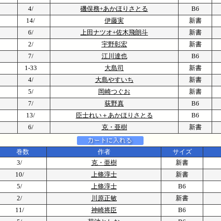
4/
磯俣務+あかほりさとる
B6
14/
伊藤実
新書
6/
上田ナツオ+佐木飛朗斗
新書
2/
宇野彰宏
新書
7/
江川達也
B6
1-33
大島司
新書
4/
大島やすいち
新書
5/
岡崎つぐお
新書
7/
荻野真
B6
13/
臣士れい＋あかほりさとる
B6
6/
克・亜樹
新書
巻数
作者
サイズ
3/
克・亜樹
新書
10/
上條淳士
新書
5/
上條淳士
B6
2/
川原正敏
新書
11/
神崎将臣
B6