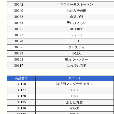
30042
マスターモスキートン
30049
おがみ松吾郎
30062
永遠の詩
30065
天にひとしい
30071
BE-FREE
30077
シュート
30078
K.O.
30086
ジャスティ
30093
小類人
30103
爆れつハンター
30117
はっぴぃ直前
商品番号
タイトル
30118
符法師マンダラ伝 カラス
30127
TO-Y
30128
TO-Y
30135
あした青空
30136
KAZE