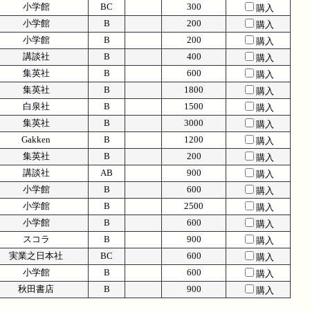
小学館
BC
300
購入
小学館
B
200
購入
小学館
B
200
購入
講談社
B
400
購入
集英社
B
600
購入
集英社
B
1800
購入
白泉社
B
1500
購入
集英社
B
3000
購入
Gakken
B
1200
購入
集英社
B
200
購入
講談社
AB
900
購入
小学館
B
600
購入
小学館
B
2500
購入
小学館
B
600
購入
スコラ
B
900
購入
実業之日本社
BC
600
購入
小学館
B
600
購入
秋田書店
B
900
購入