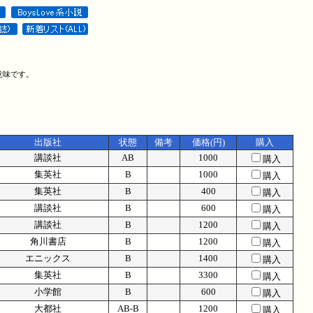
意味です。
出版社
状態
備考
価格(円)
購入
講談社
AB
1000
購入
集英社
B
1000
購入
集英社
B
400
購入
講談社
B
600
購入
講談社
B
1200
購入
角川書店
B
1200
購入
エニックス
B
1400
購入
集英社
B
3300
購入
小学館
B
600
購入
大都社
AB-B
1200
購入