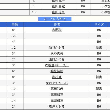
3/
山崎花子
B6
集英
5/
山田貴敏
B6
小学
15/
山田玲司
B6
小学
巻数
作者
サイズ
8/
吉田聡
B6
1-20
B6
4/
B6
1-2
新谷かおる
新書
3/
あや秀夫
B6
2/
山口かつみ
B6
3/
衣谷遊+和田慎二
B6
6/
唯登詩樹
B6
8/
赤松健
新書
3/
かわぐちかいじ
B6
1-33
高橋和希
新書
3/
高田裕三
B6
1-4
高田裕三
B6
2/
峰岸とおる
B6