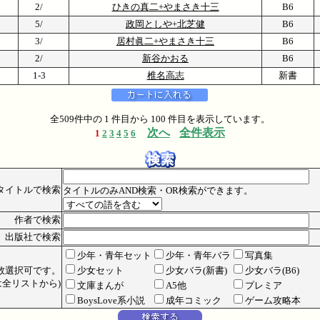
2/
ひきの真二+やまさき十三
B6
5/
政岡としや+北芝健
B6
3/
居村眞二+やまさき十三
B6
2/
新谷かおる
B6
1-3
椎名高志
新書
全509件中の 1 件目から 100 件目を表示しています。
次へ
全件表示
1
2
3
4
5
6
タイトルで検索
タイトルのみAND検索・OR検索ができます。
作者で検索
出版社で検索
少年・青年セット
少年・青年バラ
写真集
数選択可です。
少女セット
少女バラ(新書)
少女バラ(B6)
全リストから)
文庫まんが
A5他
プレミア
BoysLove系小説
成年コミック
ゲーム攻略本