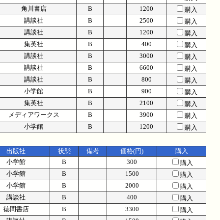
角川書店
B
1200
購入
講談社
B
2500
購入
講談社
B
1200
購入
集英社
B
400
購入
講談社
B
3000
購入
講談社
B
6600
購入
講談社
B
800
購入
小学館
B
900
購入
集英社
B
2100
購入
メディアワークス
B
3900
購入
小学館
B
1200
購入
出版社
状態
備考
価格(円)
購入
小学館
B
300
購入
小学館
B
1500
購入
小学館
B
2000
購入
講談社
B
400
購入
徳間書店
B
3300
購入