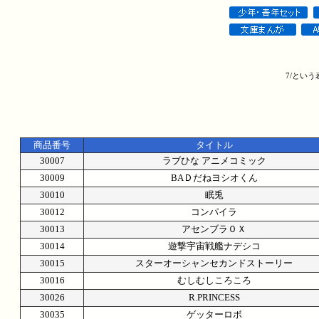
7/とい
商品番号
タイトル
30007
ラブひな アニメコミック
30009
BAＤだねヨシオくん
30010
眠兎
30012
コンパイラ
30013
アセンブラ０Ｘ
30014
遊撃宇宙戦艦ナデシコ
30015
スターオーシャンセカンドストーリー
30016
むしむしころころ
30026
R.PRINCESS
30035
ゲッターロボ