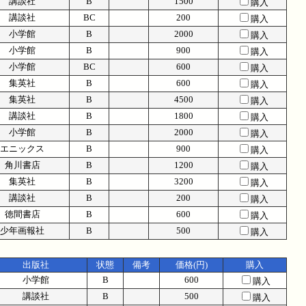
講談社
B
1500
購入
講談社
BC
200
購入
小学館
B
2000
購入
小学館
B
900
購入
小学館
BC
600
購入
集英社
B
600
購入
集英社
B
4500
購入
講談社
B
1800
購入
小学館
B
2000
購入
エニックス
B
900
購入
角川書店
B
1200
購入
集英社
B
3200
購入
講談社
B
200
購入
徳間書店
B
600
購入
少年画報社
B
500
購入
出版社
状態
備考
価格(円)
購入
小学館
B
600
購入
講談社
B
500
購入