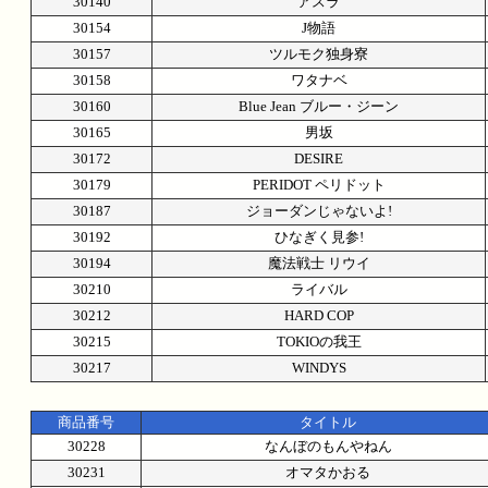
30140
アスラ
30154
J物語
30157
ツルモク独身寮
30158
ワタナベ
30160
Blue Jean ブルー・ジーン
30165
男坂
30172
DESIRE
30179
PERIDOT ペリドット
30187
ジョーダンじゃないよ!
30192
ひなぎく見参!
30194
魔法戦士 リウイ
30210
ライバル
30212
HARD COP
30215
TOKIOの我王
30217
WINDYS
商品番号
タイトル
30228
なんぼのもんやねん
30231
オマタかおる