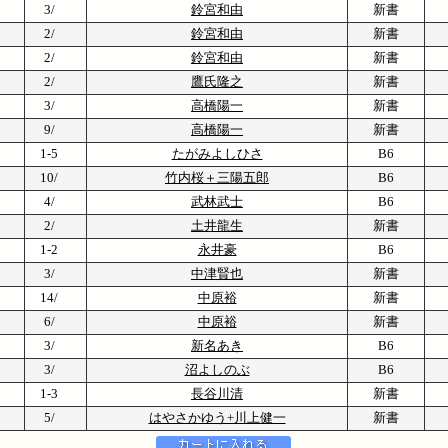
3/
鈴宮和由
新書
2/
鈴宮和由
新書
2/
鈴宮和由
新書
2/
鷹氏隆之
新書
3/
高橋陽一
新書
9/
高橋陽一
新書
1-5
たがみよしひさ
B6
10/
竹内桜＋三陽五郎
B6
4/
武林武士
B6
2/
土井龍生
新書
1-2
永井豪
B6
3/
中津賢也
新書
14/
中原裕
新書
6/
中原裕
新書
3/
新名あき
B6
3/
沼よしのぶ
B6
1-3
長谷川清
新書
5/
はやさかゆう+川上健一
新書