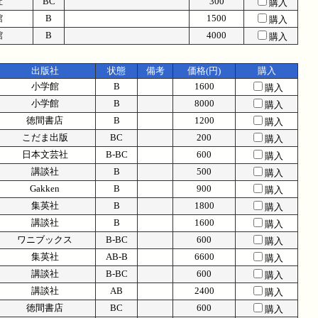
社
BC
300
購入
館
B
1500
購入
館
B
4000
購入
出版社
状態
備考
価格(円)
購入
小学館
B
1600
購入
小学館
B
8000
購入
徳間書店
B
1200
購入
こだま出版
BC
200
購入
日本文芸社
B-BC
600
購入
講談社
B
500
購入
Gakken
B
900
購入
集英社
B
1800
購入
講談社
B
1600
購入
ワニブックス
B-BC
600
購入
集英社
AB-B
6600
購入
講談社
B-BC
600
購入
講談社
AB
2400
購入
徳間書店
BC
600
購入