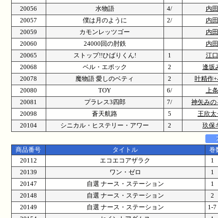
20056
水物語
4/
内
20057
僕は月のように
2/
内
20059
カモンレッツゴー
内
20060
24000回の肘鉄
内
20065
ストップ!!ひばりくん!
1
江
20068
ベル・エポック
2
逢坂
20078
魔物語 愛しのベティ
2
叶精作
20080
TOY
6/
上
20081
プラレス3四郎
7/
神矢みの
20098
蒼天航路
5
王欣太
20104
シニカル・ヒステリー・アワー
2
玖保
商品番号
タイトル
巻
20112
エコエコアザラク
20139
ワン・ゼロ
20147
自選 ナース・ステーション
20148
自選 ナース・ステーション
20149
自選 ナース・ステーション
1-