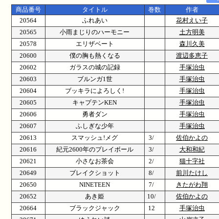
商品番号
タイトル
巻数
作者
20564
ふれあい
花村えい子
20565
小雨まじりのハーモニー
土方明美
20578
エリザベート
森川久美
20600
僕の胸も熱くなる
渡辺多恵子
20602
ガラスの城の記録
手塚治虫
20603
ブルンガ1世
手塚治虫
20604
ブッキラによろしく!
手塚治虫
20605
キャプテンKEN
手塚治虫
20606
勇者ダン
手塚治虫
20607
ふしぎな少年
手塚治虫
20613
スマッシュ!メグ
3/
佐伯かよの
20616
紀元2600年のプレイボール
3/
大和和紀
20621
小さなお茶会
2/
猫十字社
20649
ブレイクショット
8/
前川たけし
20650
NINETEEN
7/
きたがわ翔
20652
あき姫
10/
佐伯かよの
20664
ブラックジャック
12
手塚治虫