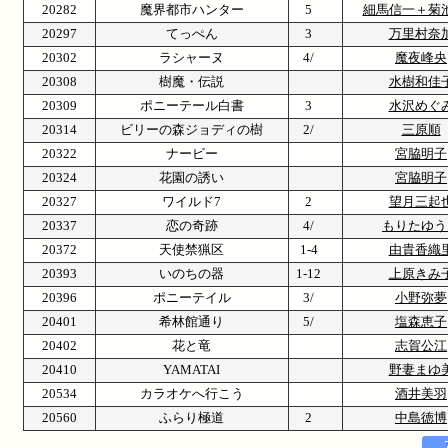
20282
魔界都市ハンター
5
細馬信一＋菊
20297
てっぺん
3
万里村奈
20302
ラシャーヌ
4/
魔夜峰央
20308
樹魔・伝説
水樹和佳
20309
ポニーテール白書
3
水沢めぐ
20314
ビリーの森ジョディの樹
2/
三原順
20322
ナービー
宮脇明子
20324
花園の誘い
宮脇明子
20327
ワイルド7
2
望月三起
20337
恋の奇跡
4/
もりたゆう
20372
天使禁猟区
1-4
由貴香織
20393
いのちの器
1-12
上原きみ
20396
ポニーテイル
3/
小野弥夢
20401
希林館通り
5/
塩森恵子
20402
花と竜
志賀公江
20410
YAMATAI
野妻まゆ
20534
カラオケへ行こう
酒井美羽
20560
ふらり極道
2
中島徳博