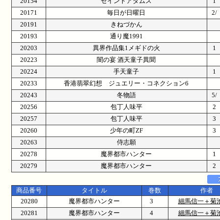
20154
セイントアダムス
20171
毎日が日曜日
2
20191
きねづかん
20193
通り魔1991
20203
異界作品集1メギドの火
20223
闇の宴 酒天童子異聞
20224
手天童子
20233
香港翡翠幻想 ジュエリー・コネクション6
20243
冬物語
5
20256
包丁人味平
20257
包丁人味平
20260
少年の町ZF
20263
侍志願
20278
魔界都市ハンター
20279
魔界都市ハンター
商品番号
タイトル
巻数
作者
20280
魔界都市ハンター
3
細馬信一＋菊
20281
魔界都市ハンター
4
細馬信一＋菊