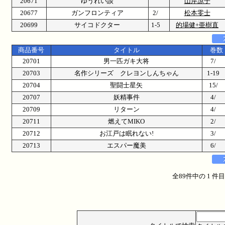
20671
ゆうれい談
山岸凉子
20677
ガンフロンティア
2/
松本零士
20699
サイコドクター
1-5
的場健+亜樹直
商品番号
タイトル
巻数
20701
男一匹ガキ大将
7/
20703
名作シリーズ クレヨンしんちゃん
1-1
20704
聖闘士星矢
15/
20707
妖精事件
4/
20709
リターン
4/
20711
燃えてMIKO
2/
20712
お江戸は眠れない!
3/
20713
エスパー魔美
6/
全89件中の 1 件