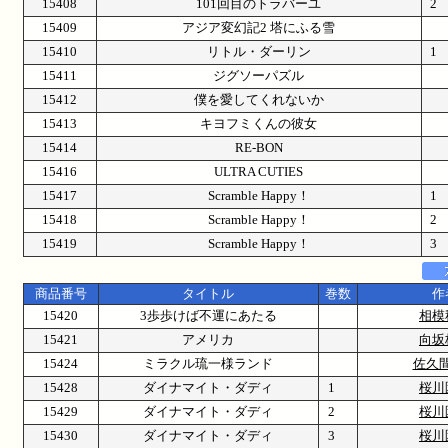
15408
101回目のトラバーユ
15409
アジア変幻記2 塔にふる雪
15410
リトル・ダーリン
15411
ジグソーパズル
15412
僕を愛してくれないか
15413
キヨフミくんの彼女
15414
RE-BON
15416
ULTRA CUTIES
15417
Scramble Happy！
15418
Scramble Happy！
15419
Scramble Happy！
商品番号
タイトル
巻数
作
15420
3歩歩けば不運にあたる
相模
15421
アメリカ
向坂
15424
ミラクル琉一様ランド
佐久
15428
ダイナマイト・ダディ
1
桜川
15429
ダイナマイト・ダディ
2
桜川
15430
ダイナマイト・ダディ
3
桜川