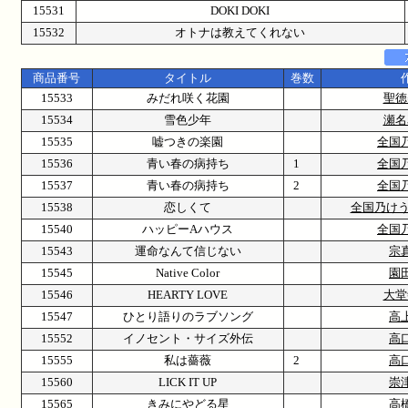
15531
DOKI DOKI
15532
オトナは教えてくれない
商品番号
タイトル
巻数
15533
みだれ咲く花園
聖徳
15534
雪色少年
瀬名
15535
嘘つきの楽園
全国
15536
青い春の病持ち
1
全国
15537
青い春の病持ち
2
全国
15538
恋しくて
全国乃けう
15540
ハッピーAハウス
全国
15543
運命なんて信じない
宗
15545
Native Color
園
15546
HEARTY LOVE
大堂
15547
ひとり語りのラブソング
高
15552
イノセント・サイズ外伝
高
15555
私は薔薇
2
高
15560
LICK IT UP
崇
15565
きみにやどる星
高