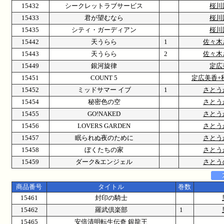
15432
シークレットラブサービス
桜川
15433
君が望むなら
桜川
15435
シティ・ガーディアン
桜川
15442
天うらら
1
佐々木
15443
天うらら
2
佐々木
15449
銀河旋律
定広
15451
COUNT 5
定広美香+
15452
ミッドサマー イブ
1
さとう
15454
秘密色の空
さとう
15455
GO!NAKED
さとう
15456
LOVERS GARDEN
さとう
15457
眠られぬ夜のために
さとう
15458
ぼくたちの家
さとう
15459
ダーク&エンジェル
さとう
商品番号
タイトル
巻数
15461
封印の騎士
15462
羅武倶楽部
1
15465
安倍清明転生伝奇 銀龍王