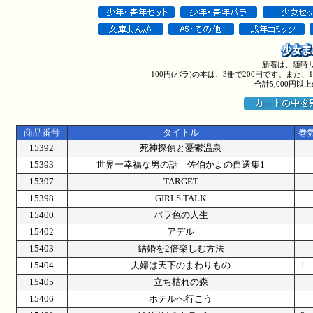
新着は、随時
100円(バラ)の本は、3冊で200円です。また
合計5,000円
商品番号
タイトル
巻
15392
死神探偵と憂鬱温泉
15393
世界一幸福な男の話 佐伯かよの自選集1
15397
TARGET
15398
GIRLS TALK
15400
バラ色の人生
15402
アデル
15403
結婚を2倍楽しむ方法
15404
夫婦は天下のまわりもの
15405
立ち枯れの森
15406
ホテルへ行こう