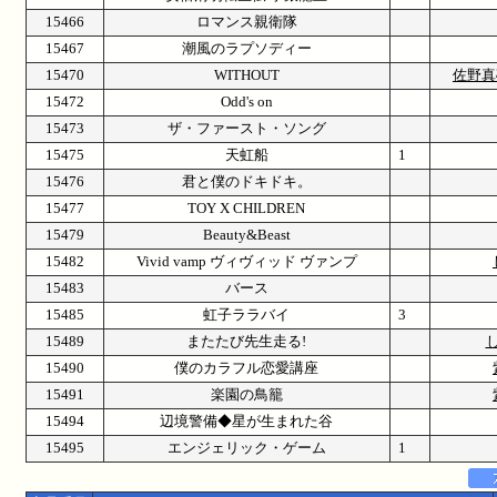
15466
ロマンス親衛隊
15467
潮風のラプソディー
15470
WITHOUT
佐野真
15472
Odd's on
15473
ザ・ファースト・ソング
15475
天虹船
1
15476
君と僕のドキドキ。
15477
TOY X CHILDREN
15479
Beauty&Beast
15482
Vivid vamp ヴィヴィッド ヴァンプ
15483
バース
15485
虹子ララバイ
3
15489
またたび先生走る!
15490
僕のカラフル恋愛講座
15491
楽園の鳥籠
15494
辺境警備◆星が生まれた谷
15495
エンジェリック・ゲーム
1