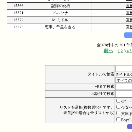
15566
記憶の化石
高
15571
ペルソナ
高
15572
M-ミドル-
高
15573
恋事、千里を走る!
高
全978件中の 201
前へ
1
2
3
4
5
タイトルで検索
タイトル
作者で検索
出版社で検索
少年
リストを選択(複数選択可です。
少女
未選択の場合は全リストから)
文庫
Boys