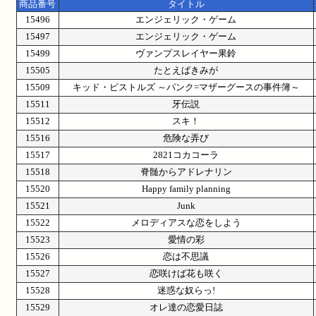
商品番号
タイトル
15496
エンジェリック・ゲーム
15497
エンジェリック・ゲーム
15499
ヴァンプスレイヤー果鈴
15505
たとえばきみが
15509
キッド・ピストルズ ～パンク=マザーグースの事件簿～
15511
牙伝説
15512
スキ！
15516
危険な弄び
15517
2821コカコーラ
15518
脊髄からアドレナリン
15520
Happy family planning
15521
Junk
15522
メロディアスな恋をしよう
15523
愛情の彩
15526
恋は不思議
15527
恋咲けば花も咲く
15528
迷惑な奴らっ!
15529
オレ達の恋愛日誌