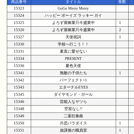
商品番号
タイトル
巻数
15323
GoGo Merry Merry
15324
ハッピー ボーイズ ラッキー ガイ
15325
よろず屋稼業只今盛業中
1
15326
よろず屋稼業只今盛業中
2
15327
天使祝詞
1
15330
学校へ行こう！！
15331
素直に愛せない
15334
PRESENT
15336
夏色天使
15341
無敵の子供たち
1
15342
パーフェクト+1
15343
エターナルEYES
15345
ダイヤモンド・ガール
15346
芸能人なヤツら
15348
空室なし!!
15349
二葉狂奏曲
15350
片恋パラダイス
1
15351
放課後の職員室
1