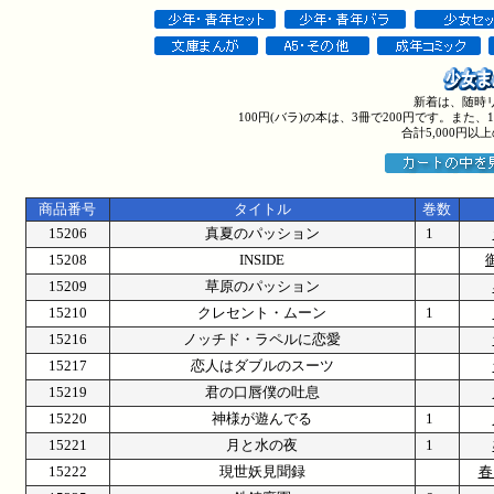
新着は、随時
100円(バラ)の本は、3冊で200円です。また
合計5,000円
商品番号
タイトル
巻数
15206
真夏のパッション
1
15208
INSIDE
15209
草原のパッション
15210
クレセント・ムーン
1
15216
ノッチド・ラペルに恋愛
15217
恋人はダブルのスーツ
15219
君の口唇僕の吐息
15220
神様が遊んでる
1
15221
月と水の夜
1
15222
現世妖見聞録
春