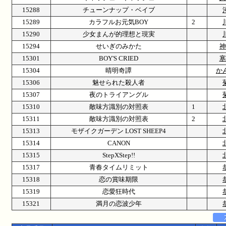
15288
チューンナップ・ベイブ
15289
カラフルお元気BOY
2
15290
少女まんが的理想と現実
15294
せいぎのみかた
神
15301
BOY'S CRIED
寒
15304
晴明奇譚
か
15306
魅せられた殺人者
15307
夜のトライアングル
15310
敵味方識別の対照表
1
15311
敵味方識別の対照表
2
15313
モザイクガーデン LOST SHEEP4
15314
CANON
15315
StepXStep!!
15317
青春タイムリミット
15318
恋の賞味期限
15319
恋愛狂時代
15321
満月の恋波少年