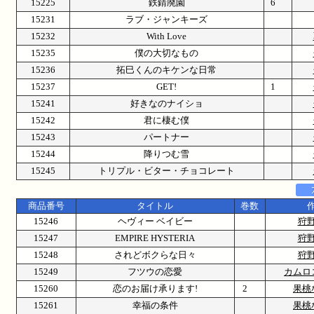
15225
鉄錆廃園
6
15231
ラブ・ジャンキーズ
15232
With Love
15235
僕の大切なもの
15236
拓巳くんのキケンな日常
15237
GET!
1
15241
好きなのナイショ
15242
君に棲む僕
15243
パートナー
15244
降りつむ雪
15245
トリプル・ビター・チョコレート
商品番号
タイトル
巻数
15246
ヘヴィー ベイビー
狩
15247
EMPIRE HYSTERIA
狩
15248
されどボクらな日々
狩
15249
フツウの恋愛
カムロ
15260
恋のお届け承ります!
2
果桃
15261
幸福の条件
果桃