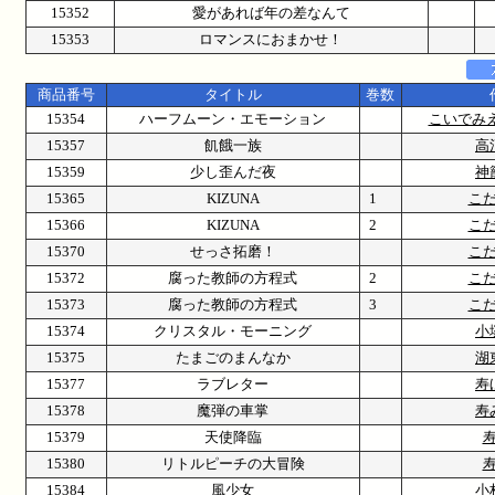
15352
愛があれば年の差なんて
15353
ロマンスにおまかせ！
商品番号
タイトル
巻数
15354
ハーフムーン・エモーション
こいでみ
15357
飢餓一族
高
15359
少し歪んだ夜
神
15365
KIZUNA
1
こ
15366
KIZUNA
2
こ
15370
せっさ拓磨！
こ
15372
腐った教師の方程式
2
こ
15373
腐った教師の方程式
3
こ
15374
クリスタル・モーニング
小
15375
たまごのまんなか
湖
15377
ラブレター
寿
15378
魔弾の車掌
寿
15379
天使降臨
15380
リトルピーチの大冒険
15384
風少女
小