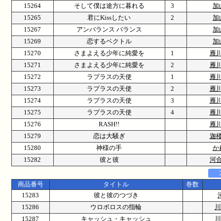
15264
そして僕は途方に暮れる
3
加
15265
君にKissしたい
2
加
15267
アンバランス バランス
加
15269
恋するベクトル
加
15270
さまよえる少年に純愛を
1
雁
15271
さまよえる少年に純愛を
2
雁
15272
ラプラスの天使
1
雁
15273
ラプラスの天使
2
雁
15274
ラプラスの天使
3
雁
15275
ラプラスの天使
4
雁
15276
RASH!!
雁
15279
恋は大騒ぎ
迦
15280
神様の手
か
15282
彼と彼
河
商品番号
タイトル
巻数
15283
彼と彼のつづき
15286
ウロボロスの指輪
川
15287
キャッシュ・キャッシュ
川