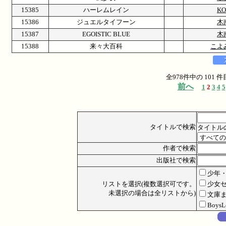
15385
ハーレムレイン
KO
15386
ジュエルタイフーン
木
15387
EGOISTIC BLUE
木
15388
来々大百科
こよ
全978件中の 101
前へ
1
2
3
4
5
タイトルで検索
タイトル
作者で検索
出版社で検索
少年
リストを選択(複数選択可です。
少女
未選択の場合は全リストから)
文庫
Boys