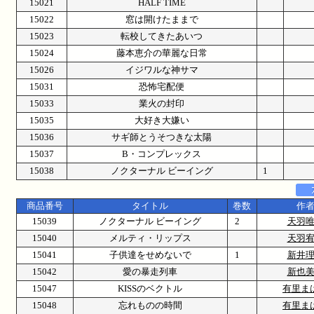
15021
HALF TIME
15022
窓は開けたままで
15023
転校してきたあいつ
15024
藤本恵介の華麗な日常
15026
イジワルな神サマ
15031
恐怖宅配便
15033
業火の封印
15035
大好き大嫌い
15036
サギ師とうそつきな太陽
15037
B・コンプレックス
15038
ノクターナル ビーイング
1
商品番号
タイトル
巻数
作
15039
ノクターナル ビーイング
2
天羽
15040
メルティ・リップス
天羽
15041
子供達をせめないで
1
新井
15042
愛の暴走列車
新也
15047
KISSのベクトル
有里ま
15048
忘れものの時間
有里ま