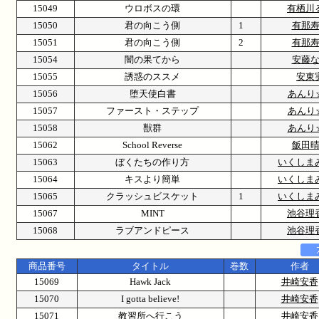
15049
ウロボスの環
有栖川
15050
君の向こう側
1
有那
15051
君の向こう側
2
有那
15054
闇の果てから
安藤
15055
誘惑のススメ
安東
15056
堕天使白書
あんり
15057
ファースト・ステップ
あんり
15058
獣群
あんり
15062
School Reverse
飯田
15063
ぼくたちの作り方
いくしま
15064
キスより簡単
いくしま
15065
クラッシュビスケット
1
いくしま
15067
MINT
池谷理
15068
ラブアンドピース
池谷理
商品番号
タイトル
巻数
作者
15069
Hawk Jack
井崎安香
15070
I gotta believe!
井崎安香
15071
教習所へ行こう
井崎安香