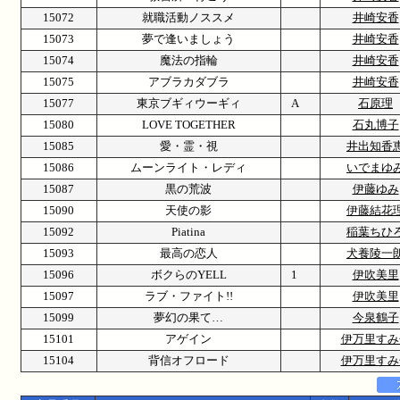
15072
就職活動ノススメ
井崎安香
15073
夢で逢いましょう
井崎安香
15074
魔法の指輪
井崎安香
15075
アブラカダブラ
井崎安香
15077
東京ブギィウーギィ
A
石原理
15080
LOVE TOGETHER
石丸博子
15085
愛・霊・視
井出知香
15086
ムーンライト・レディ
いでまゆ
15087
黒の荒波
伊藤ゆみ
15090
天使の影
伊藤結花
15092
Piatina
稲葉ちひ
15093
最高の恋人
犬養陵一
15096
ボクらのYELL
1
伊吹美里
15097
ラブ・ファイト!!
伊吹美里
15099
夢幻の果て…
今泉鶴子
15101
アゲイン
伊万里すみ
15104
背信オフロード
伊万里すみ