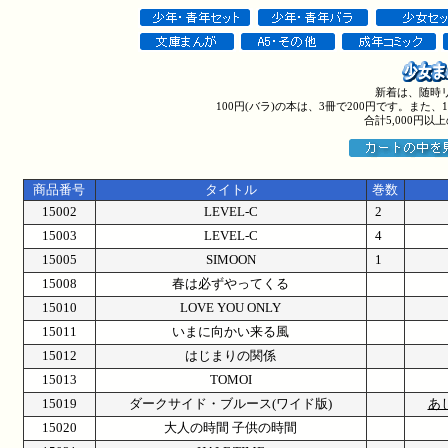
新着は、随時
100円(バラ)の本は、3冊で200円です。また
合計5,000円
商品番号
タイトル
巻数
15002
LEVEL-C
2
15003
LEVEL-C
4
15005
SIMOON
1
15008
春は必ずやってくる
15010
LOVE YOU ONLY
15011
いまに向かい来る風
15012
はじまりの関係
15013
TOMOI
15019
ダークサイド・ブルース(ワイド版)
あ
15020
大人の時間 子供の時間