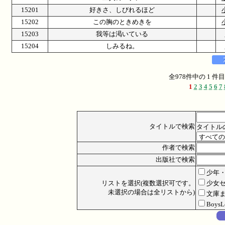
15201
好きさ、しびれるほど
15202
この胸のときめきを
15203
我等は渇いている
15204
しみるね。
全978件中の 1 
1
2
3
4
5
6
7
タイトルで検索
タイトル
作者で検索
出版社で検索
少年
リストを選択(複数選択可です。
少女
未選択の場合は全リストから)
文庫
Boys