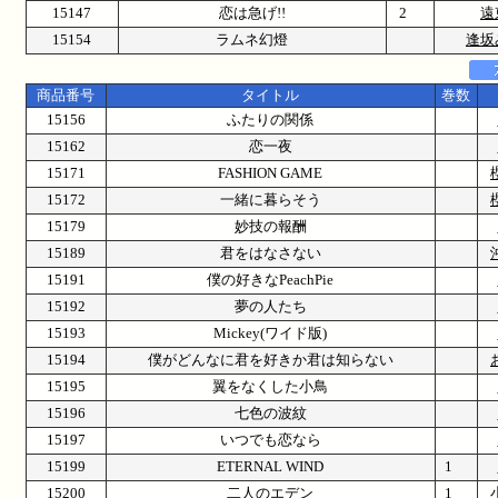
15147
恋は急げ!!
2
遠
15154
ラムネ幻燈
逢坂
商品番号
タイトル
巻数
15156
ふたりの関係
15162
恋一夜
15171
FASHION GAME
15172
一緒に暮らそう
15179
妙技の報酬
15189
君をはなさない
15191
僕の好きなPeachPie
15192
夢の人たち
15193
Mickey(ワイド版)
15194
僕がどんなに君を好きか君は知らない
15195
翼をなくした小鳥
15196
七色の波紋
15197
いつでも恋なら
15199
ETERNAL WIND
1
15200
二人のエデン
1