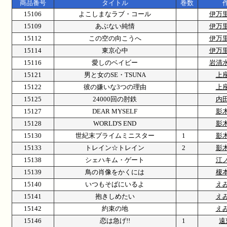
商品番号
タイトル
巻数
15106
よこしまなラブ・コール
伊万
15109
あぶない純情
伊万
15112
この空の向こうへ
伊万
15114
東京心中
伊万
15116
愛しのベイビー
岩清
15121
男と女のSE・TSUNA
上
15122
彼の嫌いな3つの理由
上
15125
24000回の肘鉄
内
15127
DEAR MYSELF
影
15128
WORLD'S END
影
15130
世紀末プライムミニスター
1
影
15133
トレイン☆トレイン
2
影
15138
シェハキム・ゲート
江
15139
鳥の肖像をかくには
榎
15140
いつもそばにいるよ
え
15141
抱きしめたい
え
15142
約束の地
え
15146
恋は急げ!!
1
遠