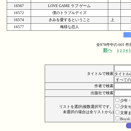
16567
LOVE GAME ラブ ゲーム
16572
僕のトラブルデイズ
16574
きみを愛するということ
上
16577
俺様な恋人
全978件中の 601
前へ
1
2
3
4
5
タイトルで検索
タイトル
作者で検索
出版社で検索
少年
リストを選択(複数選択可です。
少女
未選択の場合は全リストから)
文庫
Boys