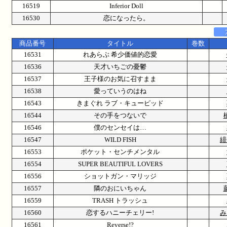
16519
Inferior Doll
16530
恋になったら。
商品番号
タイトル
巻数
16531
れあらぶ 希少価値的恋愛
16536
天才いちごの憂鬱
16537
王子様のお気に召すまま
16538
愛っていうのはね
16543
きまぐれ ラブ・キューピッド
16544
その手をつないで
16546
僕のセンセイは…
16547
WILD FISH
緋
16553
ポケット・センチメンタル
16554
SUPER BEAUTIFUL LOVERS
16556
ショットガン・マリッジ
16557
隣のおにいちゃん
16559
TRASH トラッシュ
16560
恋するハニーチェリー!
み
16561
Reverse!?