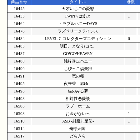
商品番号
タイトル
巻数
16445
天才いちごの憂鬱
16455
TWIN☆はあと
1
16462
トラブルハニーDAYS
16476
ラズベリークライシス
16484
LEVEL-C コレクターズエディション
6
16485
明日、となりには。
16487
GO!GO!HEAVEN
16488
純粋暴走ハニー
16490
ちびっこ倶楽部
16491
恋の種
16495
夜来香、燃ゆ。
16496
猫のみる夢
16498
相対性恋愛談
16506
ラブ・ホーム
16508
お金がないっ
1
16510
ASB -封魔九星伝-
1
16514
俺様天国!
16517
どらきら