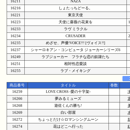
16211
NAZA
16216
しょたっちどーる。
16221
東京天使
16223
天使に薔薇の花束を
16233
ラヴ ミラクル
16234
CRUSADER
16235
めざせ、声優!VOICE!!! [ヴォイス!!]
16237
シャーロキアン・コンピュータ ジョーカーシリーズ6
16249
ラブジョーカー フラチな恋の奴隷たち
16251
相対性恋愛談
16255
ラブ・メイキング
商品番号
タイトル
巻数
16259
LOVE CROSS -愛の十字架-
16266
夢みるミューズ
16268
遊佐くんの勝ち!
16269
白い部屋
16272
ちょっとだけ☆ロマンシングムーン
16274
花はどこへ行った