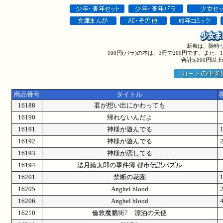
新着は、随時
100円(バラ)の本は、3冊で200円です。また
合計5,000円
商品番号
タイトル
16188
君が想い出にかわっても
16190
帰れないんだよ
16191
神様が遊んでる
16192
神様が遊んでる
16193
神様が恋してる
16194
法月綸太郎の事件簿 都市伝説パズル
16201
禁断の花園
16205
Anghel blood
16206
Anghel blood
16210
倫敦魔魍街7 漂泊の天使