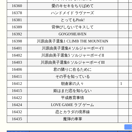
16360
愛のキセキをちりばめて
16378
ハンドメイド ラヴァーズ
16381
とってもPink!
16389
背伸びしないでキスして
16392
GO!GO!HEAVEN
16398
川原由美子選集1 CLIMB THE MOUNTAIN
16401
川原由美子選集4 ソルジャーボーイI
16402
川原由美子選集5 ソルジャーボーイII
16403
川原由美子選集6 ソルジャーボーイIII
16406
君の隣りに在るために
16411
その手を知っている
16412
朝倉家の人々
1
16415
姫はまだ恋を知らない
16422
平成教育事情
16424
LOVE GAME ラブ ゲーム
16432
恋とカラダの境界線
16435
魔弾の車掌