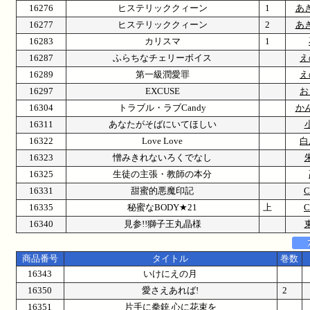
16276
ヒステリッククィーン
1
あ
16277
ヒステリッククィーン
2
あ
16283
カリスマ
1
16287
ふらちなチェリーボイス
え
16289
第一級潤愛罪
え
16297
EXCUSE
お
16304
トラブル・ラブCandy
か
16311
あなたがそばにいてほしい
16322
Love Love
白
16323
憎みきれないろくでなし
16325
生徒の主張・教師の本分
16331
甜蜜的悪魔印記
C
16335
秘蜜なBODY★21
上
C
16340
見参!!獅子王丸晶様
商品番号
タイトル
巻数
16343
いけにえの月
16350
愛さえあれば!
2
16351
片手に拳銃 心に花束を