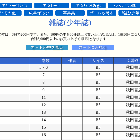
雑誌(少年誌)
円の本は、3冊で200円です。また、100円の本を30冊以上お買い上げの場合は、1冊50円にな
合計5,000円以上のお買い上げで1割引となります。
巻数
作者
サイズ
出版
5・6
B5
秋田書
7
B5
秋田書
8
B5
秋田書
9
B5
秋田書
11
B5
秋田書
12
B5
秋田書
13
B5
秋田書
14
B5
秋田書
15
B5
秋田書
16
B5
秋田書