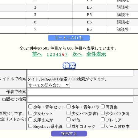
3
B5
講談社
5
B5
講談社
6
B5
講談社
7
B5
講談社
全624件中の 501 件目から 600 件目を表示しています。
前へ
次へ
全件表示
1
2
3
4
5
6
7
タイトルで検索
タイトルのみAND検索・OR検索ができます。
作者で検索
出版社で検索
少年・青年セット
少年・青年バラ
写真集
数選択可です。
少女セット
少女バラ(新書)
少女バラ(B6)
全リストから)
文庫まんが
A5他
プレミア
BoysLove系小説
成年コミック
ゲーム攻略本