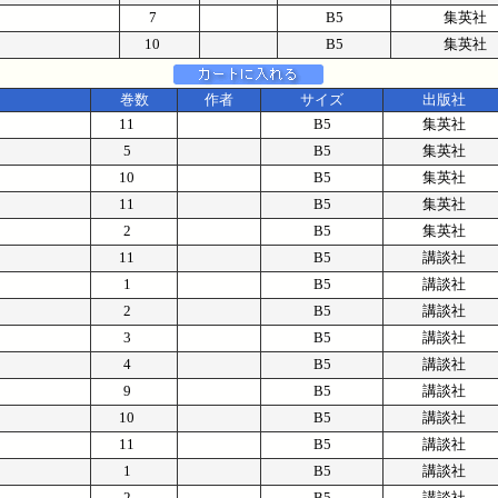
7
B5
集英社
10
B5
集英社
巻数
作者
サイズ
出版社
11
B5
集英社
5
B5
集英社
10
B5
集英社
11
B5
集英社
2
B5
集英社
11
B5
講談社
1
B5
講談社
2
B5
講談社
3
B5
講談社
4
B5
講談社
9
B5
講談社
10
B5
講談社
11
B5
講談社
1
B5
講談社
2
B5
講談社