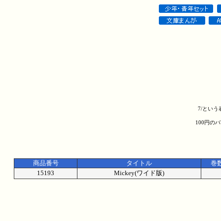
7/とい
100円の
商品番号
タイトル
巻
15193
Mickey(ワイド版)