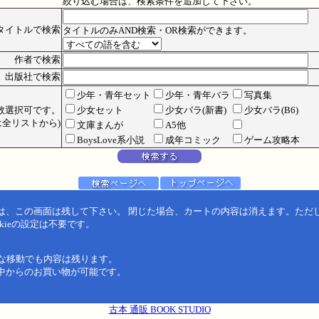
絞り込む場合は、検索条件を追加して下さい。
タイトルで検索
タイトルのみAND検索・OR検索ができます。
作者で検索
出版社で検索
少年・青年セット
少年・青年バラ
写真集
数選択可です。
少女セット
少女バラ(新書)
少女バラ(B6)
全リストから)
文庫まんが
A5他
BoysLove系小説
成年コミック
ゲーム攻略本
は、この画面は残して下さい。 閉じた場合、カートの内容は消えます。ただ
kieの設定は不要です。
うな移動でも内容は残ります。
中からのお買い物が可能です。
古本 通販 BOOK STUDIO