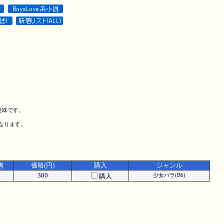
意味です。
になります。
考
価格(円)
購入
ジャンル
300
購入
少女バラ(B6)