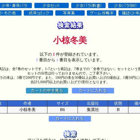
小椋冬美
以下の
1
件が登録されています。
1
番目から
1
番目を表示しています。
う表記は、全7巻のセットです。1-7という表記は、7巻までの「全巻ではない」セットという
セットの分売は行っておりませんので、ご了承下さい。
バラの本は、3冊で200円です。また、100円の本を30冊以上お買い上げの場合は、1冊50円
合計5,000円以上のお買い上げで1割引となります。
数
作者
サイズ
出版社
状態
備
小椋冬美
B6
集英社
B