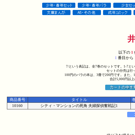
以下の
1
1
番目から
7/という表記は、全7巻のセットです。1-7
セットの分売は行
100円のバラの本は、3冊で200円です。また、
合計5,000円
商品番号
タイトル
10160
シティ・マンションの死角 夫婦探偵奮戦記1