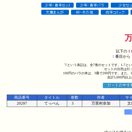
以下の
1
1
番目から
7/という表記は、全7巻のセットです。1-7
セットの分売は行
100円のバラの本は、3冊で200円です。また、
合計5,000円
商品番号
タイトル
巻数
作者
サ
20297
てっぺん
3
万里村奈加
文