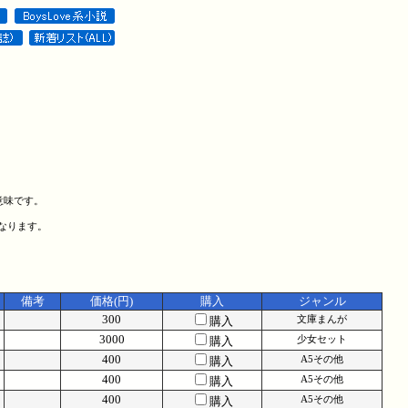
意味です。
になります。
備考
価格(円)
購入
ジャンル
300
購入
文庫まんが
3000
購入
少女セット
400
購入
A5その他
400
購入
A5その他
400
購入
A5その他