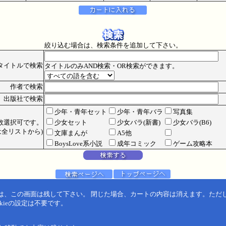
絞り込む場合は、検索条件を追加して下さい。
タイトルで検索
タイトルのみAND検索・OR検索ができます。
作者で検索
出版社で検索
少年・青年セット
少年・青年バラ
写真集
数選択可です。
少女セット
少女バラ(新書)
少女バラ(B6)
全リストから)
文庫まんが
A5他
BoysLove系小説
成年コミック
ゲーム攻略本
は、この画面は残して下さい。 閉じた場合、カートの内容は消えます。ただ
kieの設定は不要です。