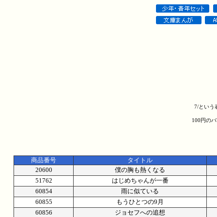
7/とい
100円の
商品番号
タイトル
20600
僕の胸も熱くなる
51762
はじめちゃんが一番
60854
雨に似ている
60855
もうひとつの9月
60856
ジョセフへの追想