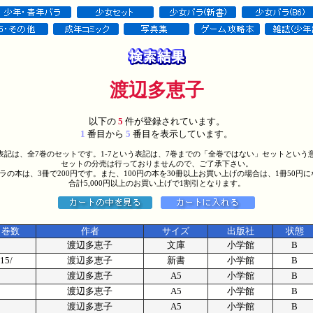
渡辺多恵子
以下の
5
件が登録されています。
1
番目から
5
番目を表示しています。
う表記は、全7巻のセットです。1-7という表記は、7巻までの「全巻ではない」セットという
セットの分売は行っておりませんので、ご了承下さい。
バラの本は、3冊で200円です。また、100円の本を30冊以上お買い上げの場合は、1冊50円
合計5,000円以上のお買い上げで1割引となります。
巻数
作者
サイズ
出版社
状態
渡辺多恵子
文庫
小学館
B
15/
渡辺多恵子
新書
小学館
B
渡辺多恵子
A5
小学館
B
渡辺多恵子
A5
小学館
B
渡辺多恵子
A5
小学館
B