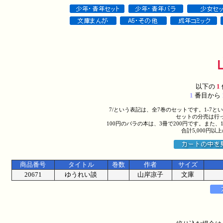
以下の
1
1
番目から
7/という表記は、全7巻のセットです。1-7
セットの分売は行
100円のバラの本は、3冊で200円です。また、
合計5,000円
商品番号
タイトル
巻数
作者
サイズ
20671
ゆうれい談
山岸凉子
文庫