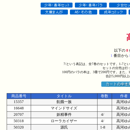
以下の
8
1
番目から
7/という表記は、全7巻のセットです。1-7
セットの分売は行
100円のバラの本は、3冊で200円です。また、
合計5,000円
商品番号
タイトル
巻数
作者
15357
飢餓一族
高河ゆ
16648
マインドサイズ
高河ゆ
20707
妖精事件
4/
高河ゆ
50318
ローラカイザー
4/
高河ゆ
50320
源氏
1-8
高河ゆ