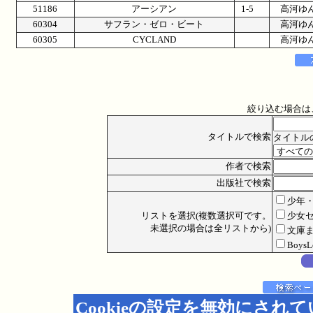
51186
アーシアン
1-5
高河ゆ
60304
サフラン・ゼロ・ビート
高河ゆ
60305
CYCLAND
高河ゆ
絞り込む場合は
タイトルで検索
タイトル
作者で検索
出版社で検索
少年
リストを選択(複数選択可です。
少女
未選択の場合は全リストから)
文庫
Boys
Cookieの設定を無効にされ