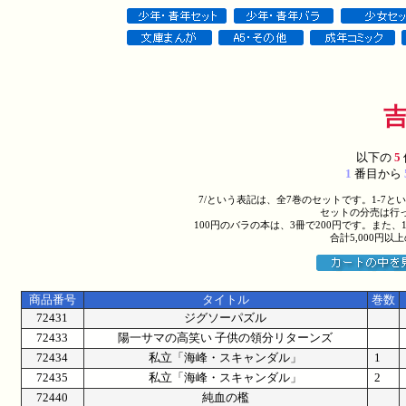
以下の
5
1
番目から
7/という表記は、全7巻のセットです。1-7
セットの分売は行
100円のバラの本は、3冊で200円です。また、
合計5,000円
商品番号
タイトル
巻数
72431
ジグソーパズル
72433
陽一サマの高笑い 子供の領分リターンズ
72434
私立「海峰・スキャンダル」
1
72435
私立「海峰・スキャンダル」
2
72440
純血の檻