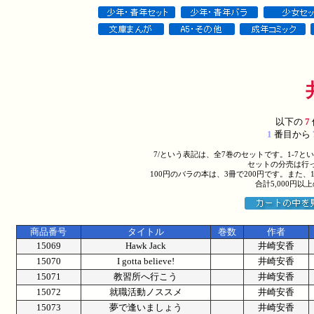
以下の
7
1
番目から
7/という表記は、全7巻のセットです。1-7
セットの分売は行
100円のバラの本は、3冊で200円です。また、
合計5,000円
商品番号
タイトル
巻数
作者
15069
Hawk Jack
井崎安香
15070
I gotta believe!
井崎安香
15071
教習所へ行こう
井崎安香
15072
就職活動ノススメ
井崎安香
15073
夢で逢いましょう
井崎安香