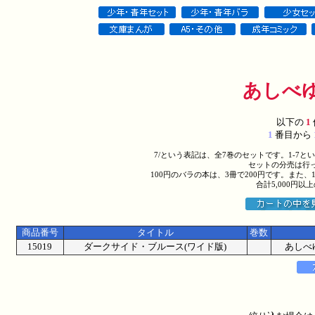
あしべ
以下の
1
1
番目から
7/という表記は、全7巻のセットです。1-7
セットの分売は行
100円のバラの本は、3冊で200円です。また、
合計5,000円
商品番号
タイトル
巻数
15019
ダークサイド・ブルース(ワイド版)
あしべ