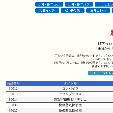
以下の
12
1
番目から
7/という表記は、全7巻のセットです。1-7
セットの分売は行
100円のバラの本は、3冊で200円です。また、
合計5,000円
商品番号
タイトル
30012
コンパイラ
30013
アセンブラ０Ｘ
30014
遊撃宇宙戦艦ナデシコ
35036
快傑蒸気探偵団
35037
快傑蒸気探偵団