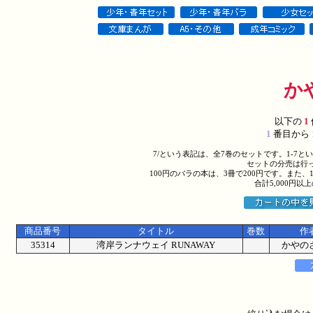
か
以下の
1
1
番目から
7/という表記は、全7巻のセットです。1-7
セットの分売は行
100円のバラの本は、3冊で200円です。また、
合計5,000円
商品番号
タイトル
巻数
作
35314
湾岸ランナウェイ RUNAWAY
かやの