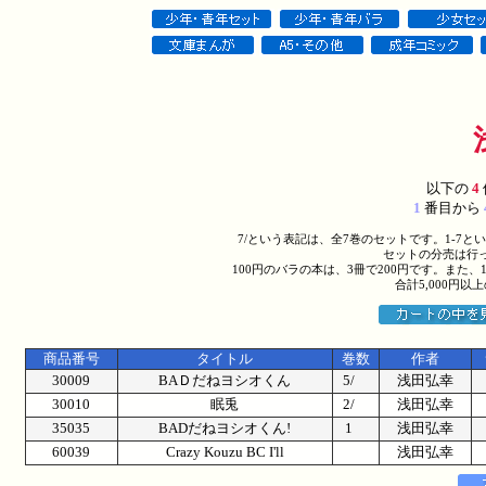
以下の
4
1
番目から
7/という表記は、全7巻のセットです。1-7
セットの分売は行
100円のバラの本は、3冊で200円です。また、
合計5,000円
商品番号
タイトル
巻数
作者
30009
BAＤだねヨシオくん
5/
浅田弘幸
30010
眠兎
2/
浅田弘幸
35035
BADだねヨシオくん!
1
浅田弘幸
60039
Crazy Kouzu BC I'll
浅田弘幸