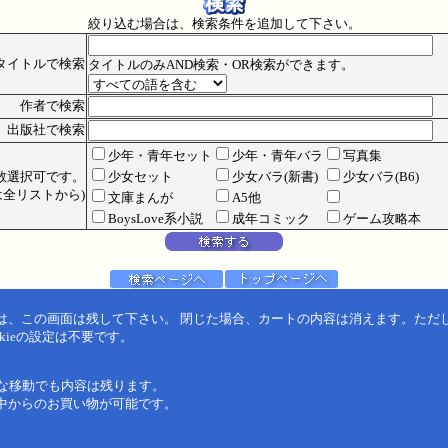
絞り込む場合は、検索条件を追加して下さい。
タイトルで検索
タイトルのみAND検索・OR検索ができます。
作者で検索
出版社で検索
少年・青年セット
少年・青年バラ
写真集
数選択可です。
少女セット
少女バラ(新書)
少女バラ(B6)
全リストから)
文庫まんが
A5他
BoysLove系小説
成年コミック
ゲーム攻略本
は、この画面は残して下さい。 閉じた場合、カートの内容は消えます。ただ
kieの設定は不要です。
うな移動でも内容は残ります。
中からのお買い物が可能です。