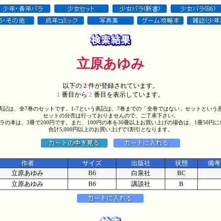
立原あゆみ
以下の
2
件が登録されています。
1
番目から
2
番目を表示しています。
う表記は、全7巻のセットです。1-7という表記は、7巻までの「全巻ではない」セットという
セットの分売は行っておりませんので、ご了承下さい。
バラの本は、3冊で200円です。また、100円の本を30冊以上お買い上げの場合は、1冊50円
合計5,000円以上のお買い上げで1割引となります。
作者
サイズ
出版社
状態
備考
立原あゆみ
B6
白泉社
BC
立原あゆみ
B6
講談社
B