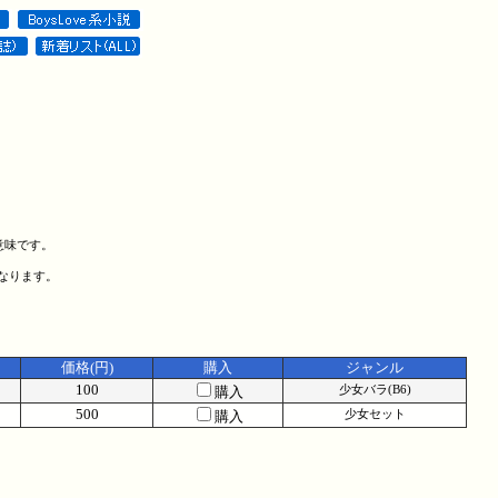
意味です。
になります。
価格(円)
購入
ジャンル
100
購入
少女バラ(B6)
500
購入
少女セット