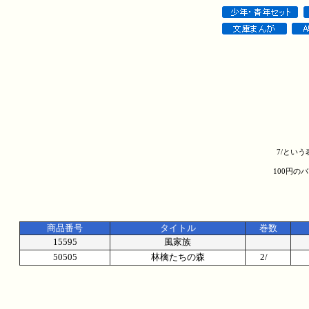
7/とい
100円の
商品番号
タイトル
巻数
15595
風家族
50505
林檎たちの森
2/