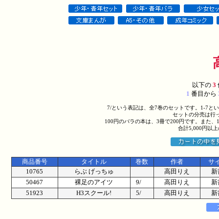
以下の
3
1
番目から
7/という表記は、全7巻のセットです。1-7
セットの分売は行
100円のバラの本は、3冊で200円です。また、
合計5,000円
商品番号
タイトル
巻数
作者
サ
10765
らぶ げっちゅ
高田りえ
新
50467
裸足のアイツ
9/
高田りえ
新
51923
H3スクール!
5/
高田りえ
新