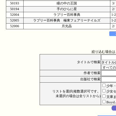
50193
瞳の中の王国
3
50194
手のひらに星
2
52004
ラブリー百科事典
1
52005
ラブリー百科事典 極東フェアリーテイルズ
1
52006
月光晶
2
絞り込む場合は
タイトルで検索
タイトル
作者で検索
出版社で検索
少年
リストを選択(複数選択可です。
少女
未選択の場合は全リストから)
文庫
Boys