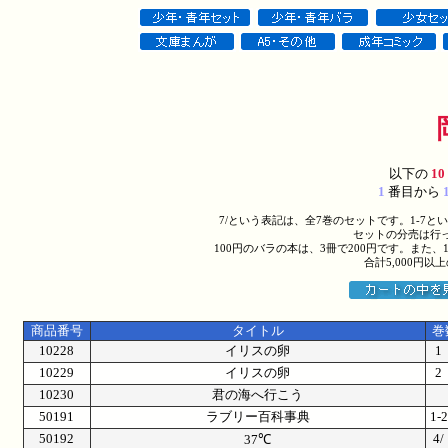
以下の
10
1
番目から
7/という表記は、全7巻のセットです。1-7
セットの分売は行
100円のバラの本は、3冊で200円です。また、
合計5,000円
商品番号
タイトル
巻
10228
イリスの卵
10229
イリスの卵
10230
君の海へ行こう
50191
ラブリー百科事典
1
50192
4
37℃