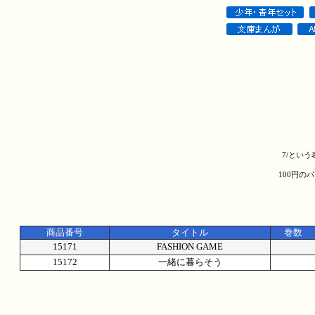
7/とい
100円の
商品番号
タイトル
巻数
15171
FASHION GAME
15172
一緒に暮らそう