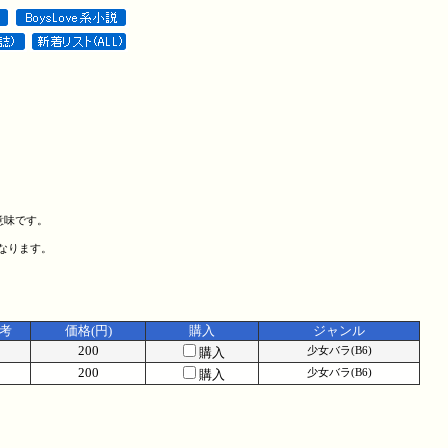
意味です。
になります。
考
価格(円)
購入
ジャンル
200
購入
少女バラ(B6)
200
購入
少女バラ(B6)