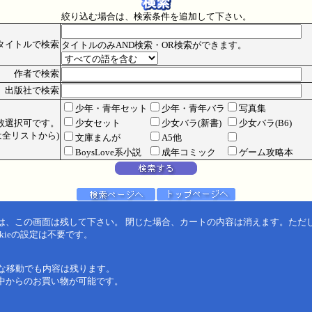
絞り込む場合は、検索条件を追加して下さい。
タイトルで検索
タイトルのみAND検索・OR検索ができます。
作者で検索
出版社で検索
少年・青年セット
少年・青年バラ
写真集
数選択可です。
少女セット
少女バラ(新書)
少女バラ(B6)
全リストから)
文庫まんが
A5他
BoysLove系小説
成年コミック
ゲーム攻略本
は、この画面は残して下さい。 閉じた場合、カートの内容は消えます。ただ
kieの設定は不要です。
うな移動でも内容は残ります。
中からのお買い物が可能です。