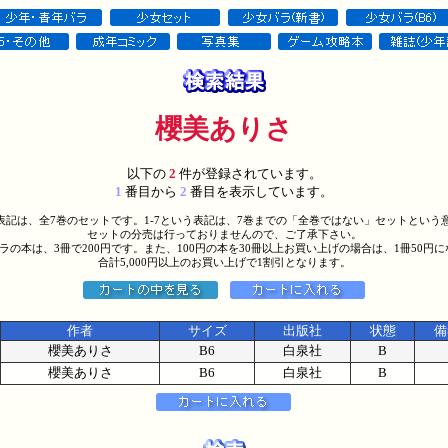
櫻美ありさ
以下の
2
件が登録されています。
1
番目から
2
番目を表示しています。
う表記は、全7巻のセットです。1-7という表記は、7巻までの「全巻ではない」セットという
セットの分売は行っておりませんので、ご了承下さい。
バラの本は、3冊で200円です。また、100円の本を30冊以上お買い上げの場合は、1冊50円
合計5,000円以上のお買い上げで1割引となります。
作者
サイズ
出版社
状態
備
櫻美ありさ
B6
白泉社
B
櫻美ありさ
B6
白泉社
B