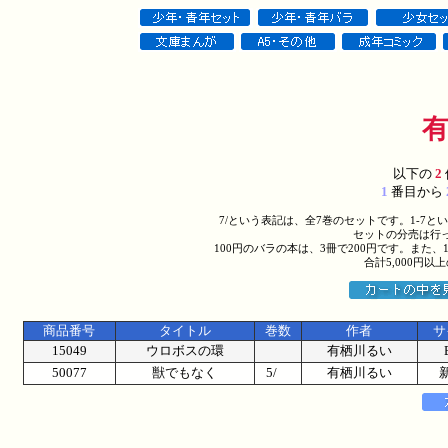
以下の
2
1
番目から
7/という表記は、全7巻のセットです。1-7
セットの分売は行
100円のバラの本は、3冊で200円です。また、
合計5,000円
商品番号
タイトル
巻数
作者
サ
15049
ウロボスの環
有栖川るい
50077
獣でもなく
5/
有栖川るい