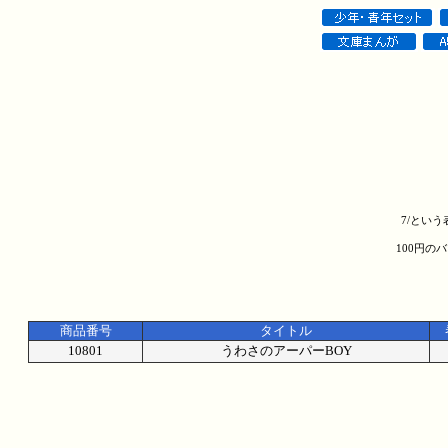
7/とい
100円の
商品番号
タイトル
10801
うわさのアーパーBOY