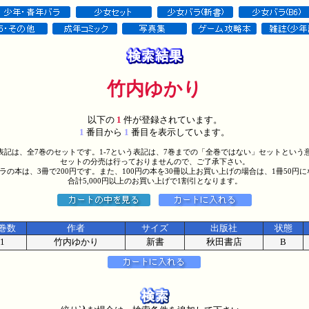
竹内ゆかり
以下の
1
件が登録されています。
1
番目から
1
番目を表示しています。
う表記は、全7巻のセットです。1-7という表記は、7巻までの「全巻ではない」セットという
セットの分売は行っておりませんので、ご了承下さい。
バラの本は、3冊で200円です。また、100円の本を30冊以上お買い上げの場合は、1冊50円
合計5,000円以上のお買い上げで1割引となります。
巻数
作者
サイズ
出版社
状態
1
竹内ゆかり
新書
秋田書店
B