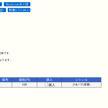
意味です。
になります。
備考
価格(円)
購入
ジャンル
100
購入
少女バラ(新書)