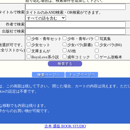
絞り込む場合は、検索条件を追加して下さい。
タイトルで検索
タイトルのみAND検索・OR検索ができます。
作者で検索
出版社で検索
少年・青年セット
少年・青年バラ
写真集
数選択可です。
少女セット
少女バラ(新書)
少女バラ(B6)
全リストから)
文庫まんが
A5他
BoysLove系小説
成年コミック
ゲーム攻略本
は、この画面は残して下さい。 閉じた場合、カートの内容は消えます。ただ
kieの設定は不要です。
うな移動でも内容は残ります。
中からのお買い物が可能です。
古本 通販 BOOK STUDIO