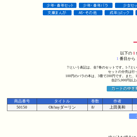
以下の
1
1
番目から
7/という表記は、全7巻のセットです。1-7
セットの分売は行
100円のバラの本は、3冊で200円です。また、
合計5,000円
商品番号
タイトル
巻数
作者
50150
Oh!myダーリン
8/
上田美和