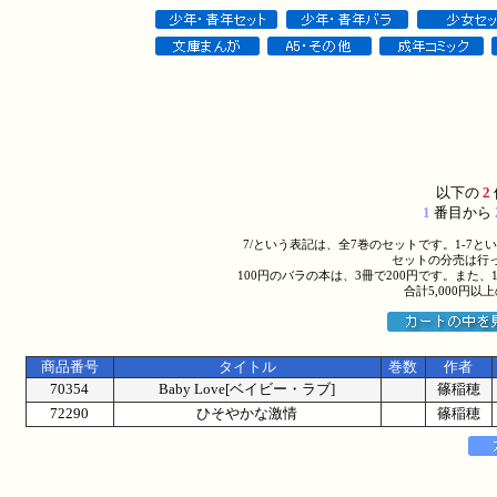
以下の
2
1
番目から
7/という表記は、全7巻のセットです。1-7
セットの分売は行
100円のバラの本は、3冊で200円です。また、
合計5,000円
商品番号
タイトル
巻数
作者
70354
Baby Love[ベイビー・ラブ]
篠稲穂
72290
ひそやかな激情
篠稲穂