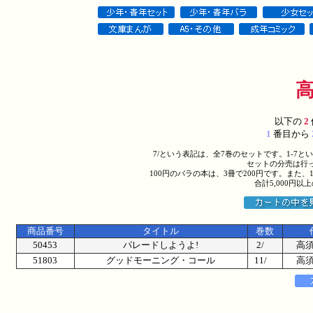
以下の
2
1
番目から
7/という表記は、全7巻のセットです。1-7
セットの分売は行
100円のバラの本は、3冊で200円です。また、
合計5,000円
商品番号
タイトル
巻数
50453
パレードしようよ!
2/
高
51803
グッドモーニング・コール
11/
高