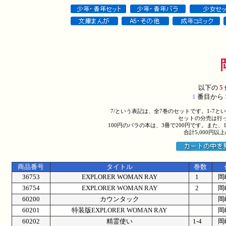
以下の
5
1
番目から
7/という表記は、全7巻のセットです。1-7
セットの分売は行
100円のバラの本は、3冊で200円です。また、
合計5,000円
商品番号
タイトル
巻数
36753
EXPLORER WOMAN RAY
1
岡
36754
EXPLORER WOMAN RAY
2
岡
60200
カウンタック
岡
60201
特装版EXPLORER WOMAN RAY
岡
60202
精霊使い
1-4
岡