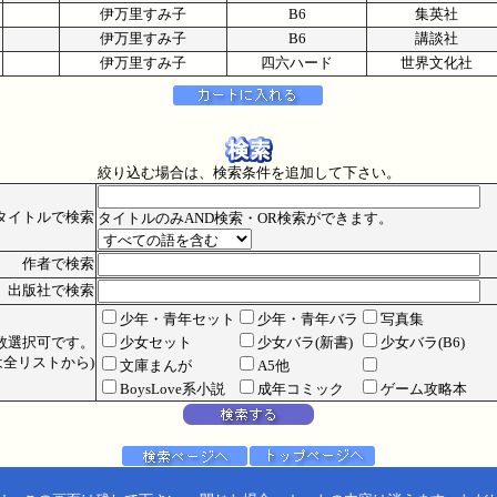
伊万里すみ子
B6
集英社
伊万里すみ子
B6
講談社
伊万里すみ子
四六ハード
世界文化社
絞り込む場合は、検索条件を追加して下さい。
タイトルで検索
タイトルのみAND検索・OR検索ができます。
作者で検索
出版社で検索
少年・青年セット
少年・青年バラ
写真集
数選択可です。
少女セット
少女バラ(新書)
少女バラ(B6)
全リストから)
文庫まんが
A5他
BoysLove系小説
成年コミック
ゲーム攻略本