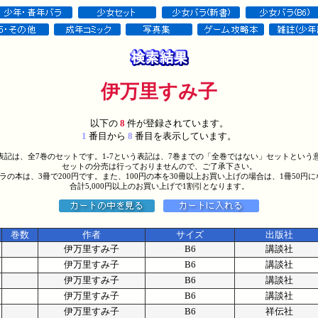
伊万里すみ子
以下の
8
件が登録されています。
1
番目から
8
番目を表示しています。
う表記は、全7巻のセットです。1-7という表記は、7巻までの「全巻ではない」セットという
セットの分売は行っておりませんので、ご了承下さい。
バラの本は、3冊で200円です。また、100円の本を30冊以上お買い上げの場合は、1冊50円
合計5,000円以上のお買い上げで1割引となります。
巻数
作者
サイズ
出版社
伊万里すみ子
B6
講談社
伊万里すみ子
B6
講談社
伊万里すみ子
B6
講談社
伊万里すみ子
B6
講談社
伊万里すみ子
B6
祥伝社