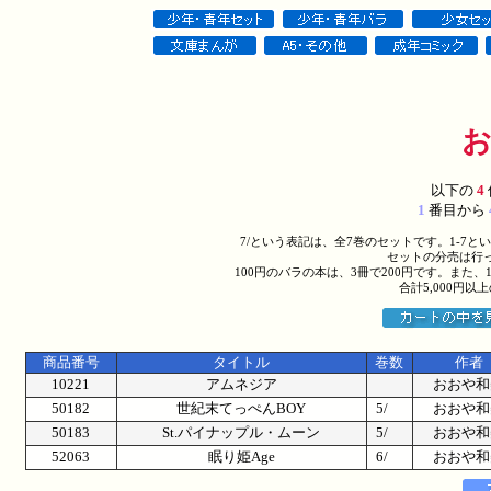
以下の
4
1
番目から
7/という表記は、全7巻のセットです。1-7
セットの分売は行
100円のバラの本は、3冊で200円です。また、
合計5,000円
商品番号
タイトル
巻数
作者
10221
アムネジア
おおや和
50182
世紀末てっぺんBOY
5/
おおや和
50183
St.パイナップル・ムーン
5/
おおや和
52063
眠り姫Age
6/
おおや和