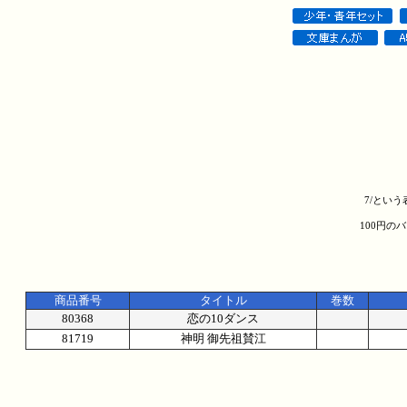
7/とい
100円の
商品番号
タイトル
巻数
80368
恋の10ダンス
81719
神明 御先祖賛江