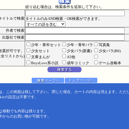
絞り込む場合は、検索条件を追加して下さい。
タイトルで検索
タイトルのみAND検索・OR検索ができます。
作者で検索
出版社で検索
少年・青年セット
少年・青年バラ
写真集
数選択可です。
少女セット
少女バラ(新書)
少女バラ(B6)
全リストから)
文庫まんが
A5他
BoysLove系小説
成年コミック
ゲーム攻略本
は、この画面は残して下さい。 閉じた場合、カートの内容は消えます。ただ
kieの設定は不要です。
うな移動でも内容は残ります。
中からのお買い物が可能です。