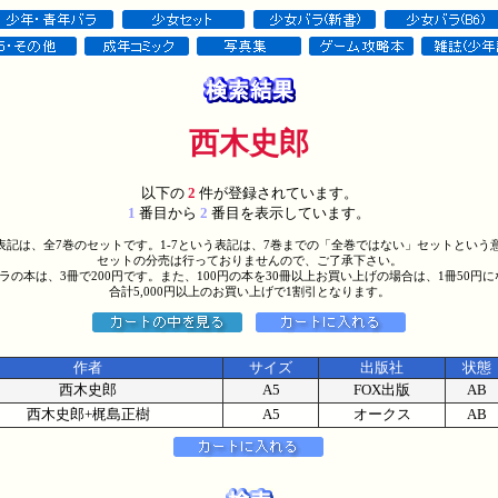
西木史郎
以下の
2
件が登録されています。
1
番目から
2
番目を表示しています。
う表記は、全7巻のセットです。1-7という表記は、7巻までの「全巻ではない」セットという
セットの分売は行っておりませんので、ご了承下さい。
バラの本は、3冊で200円です。また、100円の本を30冊以上お買い上げの場合は、1冊50円
合計5,000円以上のお買い上げで1割引となります。
作者
サイズ
出版社
状態
西木史郎
A5
FOX出版
AB
西木史郎+梶島正樹
A5
オークス
AB