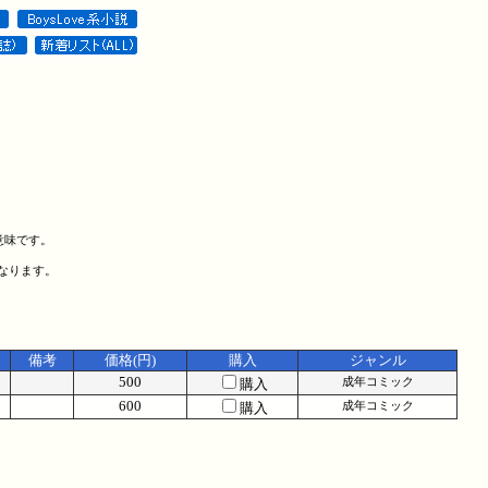
意味です。
になります。
備考
価格(円)
購入
ジャンル
500
購入
成年コミック
600
購入
成年コミック