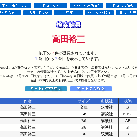
高田裕三
以下の
7
件が登録されています。
1
番目から
7
番目を表示しています。
う表記は、全7巻のセットです。1-7という表記は、7巻までの「全巻ではない」セットという
セットの分売は行っておりませんので、ご了承下さい。
バラの本は、3冊で200円です。また、100円の本を30冊以上お買い上げの場合は、1冊50円
合計5,000円以上のお買い上げで1割引となります。
作者
サイズ
出版社
状態
高田裕三
文庫
双葉社
B
高田裕三
B6
講談社
B-BC
高田裕三
B6
講談社
AB
高田裕三
B6
講談社
B
高田裕三
B6
双葉社
B