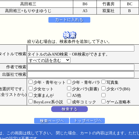
高田裕三
B6
竹書房
BC
高田裕三+もりやまゆうじ
A5
双葉社
B
絞り込む場合は、検索条件を追加して下さい。
タイトルで検索
タイトルのみAND検索・OR検索ができます。
作者で検索
出版社で検索
少年・青年セット
少年・青年バラ
写真集
数選択可です。
少女セット
少女バラ(新書)
少女バラ(B6)
全リストから)
文庫まんが
A5他
BoysLove系小説
成年コミック
ゲーム攻略本
は、この画面は残して下さい。 閉じた場合、カートの内容は消えます。ただ
kieの設定は不要です。