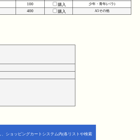
100
購入
少年・青年(バラ)
400
購入
A5その他
し、ショッピングカートシステム内(各リストや検索