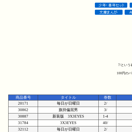
7/とい
100円の
商品番号
タイトル
巻数
20171
毎日が日曜日
2/
30862
旗持偏屈男
3/
30887
新装版 3X3EYES
1-4
31784
3X3EYES
40/
32112
毎日が日曜日
2/