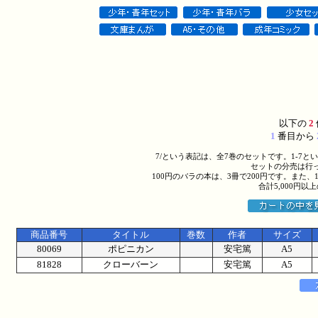
以下の
2
1
番目から
7/という表記は、全7巻のセットです。1-7
セットの分売は行
100円のバラの本は、3冊で200円です。また、
合計5,000円
商品番号
タイトル
巻数
作者
サイズ
80069
ポピニカン
安宅篤
A5
81828
クローバーン
安宅篤
A5