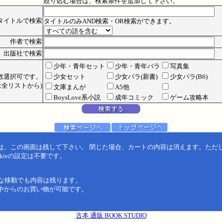
絞り込む場合は、検索条件を追加して下さい。
タイトルで検索
タイトルのみAND検索・OR検索ができます。
作者で検索
出版社で検索
少年・青年セット
少年・青年バラ
写真集
数選択可です。
少女セット
少女バラ(新書)
少女バラ(B6)
全リストから)
文庫まんが
A5他
BoysLove系小説
成年コミック
ゲーム攻略本
は、この画面は残して下さい。 閉じた場合、カートの内容は消えます。ただ
kieの設定は不要です。
うな移動でも内容は残ります。
中からのお買い物が可能です。
古本 通販 BOOK STUDIO