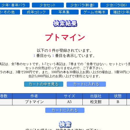
プトマイン
以下の
1
件が登録されています。
1
番目から
1
番目を表示しています。
う表記は、全7巻のセットです。1-7という表記は、7巻までの「全巻ではない」セットという
セットの分売は行っておりませんので、ご了承下さい。
バラの本は、3冊で200円です。また、100円の本を30冊以上お買い上げの場合は、1冊50円
合計5,000円以上のお買い上げで1割引となります。
巻数
作者
サイズ
出版社
状態
プトマイン
A5
松文館
B