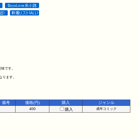
意味です。
になります。
備考
価格(円)
購入
ジャンル
400
購入
成年コミック