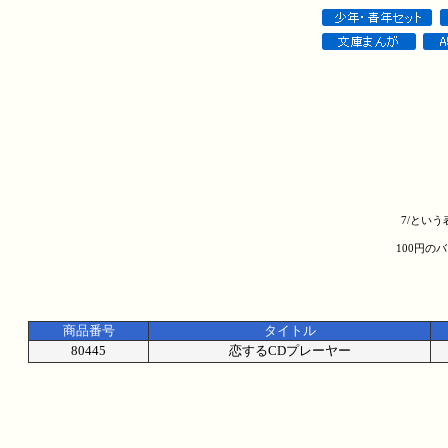
7/とい
100円の
商品番号
タイトル
80445
恋するCDプレーヤー