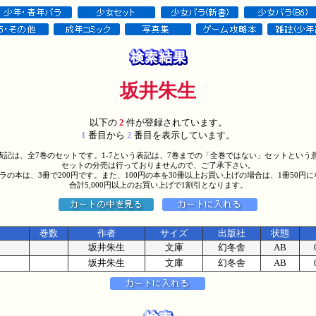
坂井朱生
以下の
2
件が登録されています。
1
番目から
2
番目を表示しています。
う表記は、全7巻のセットです。1-7という表記は、7巻までの「全巻ではない」セットという
セットの分売は行っておりませんので、ご了承下さい。
バラの本は、3冊で200円です。また、100円の本を30冊以上お買い上げの場合は、1冊50円
合計5,000円以上のお買い上げで1割引となります。
巻数
作者
サイズ
出版社
状態
坂井朱生
文庫
幻冬舎
AB
坂井朱生
文庫
幻冬舎
AB