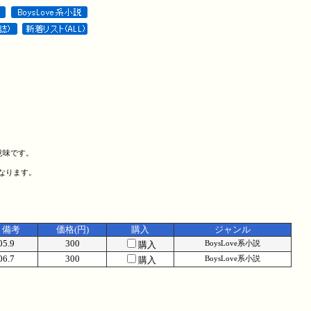
意味です。
になります。
備考
価格(円)
購入
ジャンル
05.9
300
購入
BoysLove系小説
06.7
300
購入
BoysLove系小説