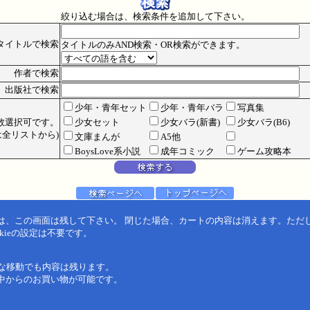
絞り込む場合は、検索条件を追加して下さい。
タイトルで検索
タイトルのみAND検索・OR検索ができます。
作者で検索
出版社で検索
少年・青年セット
少年・青年バラ
写真集
数選択可です。
少女セット
少女バラ(新書)
少女バラ(B6)
全リストから)
文庫まんが
A5他
BoysLove系小説
成年コミック
ゲーム攻略本
は、この画面は残して下さい。 閉じた場合、カートの内容は消えます。ただ
kieの設定は不要です。
うな移動でも内容は残ります。
中からのお買い物が可能です。