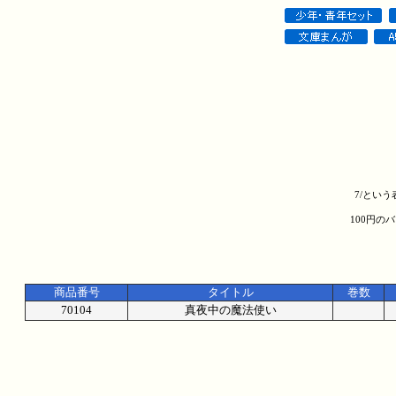
7/とい
100円の
商品番号
タイトル
巻数
70104
真夜中の魔法使い