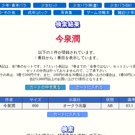
今泉潤
以下の
1
件が登録されています。
1
番目から
1
番目を表示しています。
う表記は、全7巻のセットです。1-7という表記は、7巻までの「全巻ではない」セットという
セットの分売は行っておりませんので、ご了承下さい。
バラの本は、3冊で200円です。また、100円の本を30冊以上お買い上げの場合は、1冊50円
合計5,000円以上のお買い上げで1割引となります。
作者
サイズ
出版社
状態
備
今泉潤
800
オークラ出版
AB
03.