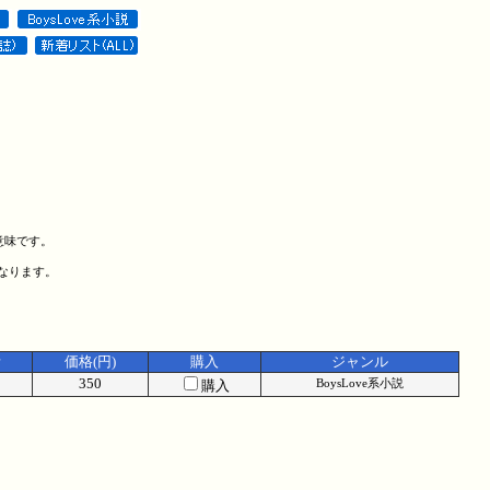
意味です。
になります。
考
価格(円)
購入
ジャンル
1
350
購入
BoysLove系小説