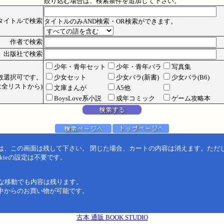
絞り込む場合は、検索条件を追加して下さい。
タイトルで検索
タイトルのみAND検索・OR検索ができます。
作者で検索
出版社で検索
少年・青年セット
少年・青年バラ
写真集
数選択可です。
少女セット
少女バラ(新書)
少女バラ(B6)
全リストから)
文庫まんが
A5他
BoysLove系小説
成年コミック
ゲーム攻略本
は、この画面は残して下さい。 閉じた場合、カートの内容は消えます。ただ
kieの設定は不要です。
うな移動でも内容は残ります。
中からのお買い物が可能です。
古本 通販 BOOK STUDIO